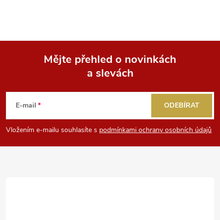
Mějte přehled o novinkách
a slevách
Z
á
E-mail
ODEBÍRAT
p
Vložením e-mailu souhlasíte s
podmínkami ochrany osobních údajů
a
t
í