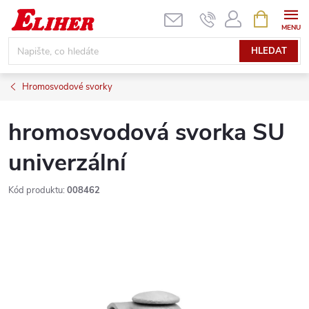
Přejít
NÁKUPNÍ
KOŠÍK
na
obsah
HLEDAT
Hromosvodové svorky
hromosvodová svorka SU
univerzální
Kód produktu:
008462