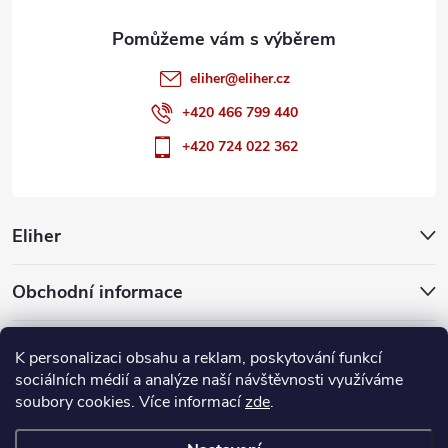
eliher
@
eliher.cz
+420 466 799 440
+420 724 022 362
Eliher
Obchodní informace
Partnerské weby
K personalizaci obsahu a reklam, poskytování funkcí
sociálních médií a analýze naší návštěvnosti využíváme
soubory cookies. Více informací
zde
.
Copyright 2026
Eliher
. Všechna práva vyhrazena.
Upravit nastavení
cookies