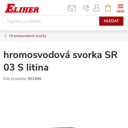
Přejít
NÁKUPNÍ
KOŠÍK
na
obsah
HLEDAT
Hromosvodové svorky
hromosvodová svorka SR
03 S litina
Kód produktu:
002406