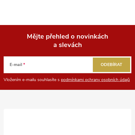
Mějte přehled o novinkách
a slevách
Z
á
E-mail
ODEBÍRAT
p
Vložením e-mailu souhlasíte s
podmínkami ochrany osobních údajů
a
t
í