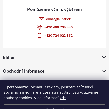
eliher
@
eliher.cz
+420 466 799 440
+420 724 022 362
Eliher
Obchodní informace
Partnerské weby
K personalizaci obsahu a reklam, poskytování funkcí
sociálních médií a analýze naší návštěvnosti využíváme
soubory cookies. Více informací
zde
.
Copyright 2026
Eliher
. Všechna práva vyhrazena.
Upravit nastavení
cookies