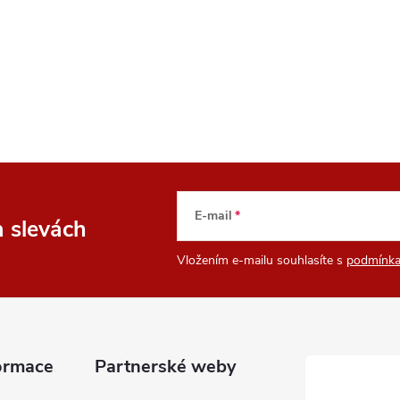
E-mail
a slevách
Vložením e-mailu souhlasíte s
podmínka
ormace
Partnerské weby