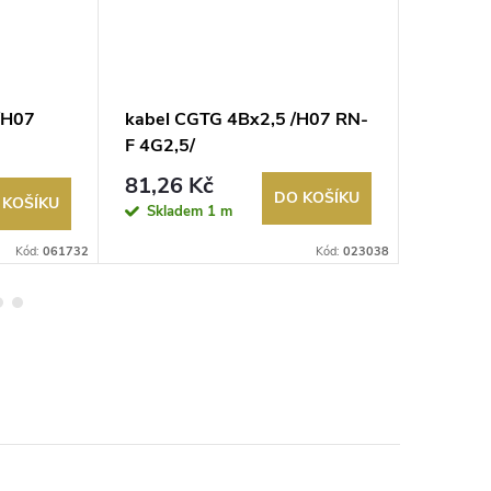
/H07
kabel CGTG 4Bx2,5 /H07 RN-
kabel C
F 4G2,5/
5G6/
222,1
81,26 Kč
DO KOŠÍKU
 KOŠÍKU
Sklad
Skladem
1 m
>20 m
Kód:
061732
Kód:
023038