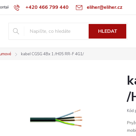
+420 466 799 440
eliher@eliher.cz
ontakt
Obchodní podmínky
Reklamační řád
Specialista na Bo
HLEDAT
umové
kabel CGSG 4Bx 1 /H05 RR-F 4G1/
k
/
Kód 
Pryž
mobi