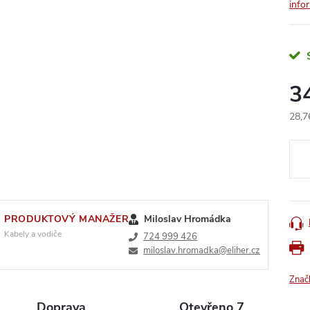
info
3
28,7
Měr
cena
PRODUKTOVÝ MANAŽER
Miloslav Hromádka
Kabely a vodiče
724 999 426
miloslav.hromadka@eliher.cz
Znač
Doprava
Otevřeno 7