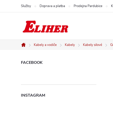
Přejít
Služby
Doprava a platba
Prodejna Pardubice
K
na
obsah
Kabely a vodiče
Kabely
Kabely silové
G
Domů
P
FACEBOOK
o
s
INSTAGRAM
t