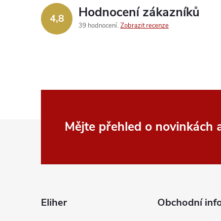
Hodnocení zákazníků
4,8
39 hodnocení
Zobrazit recenze
Z
Mějte přehled o novinkách
á
p
a
Eliher
Obchodní inf