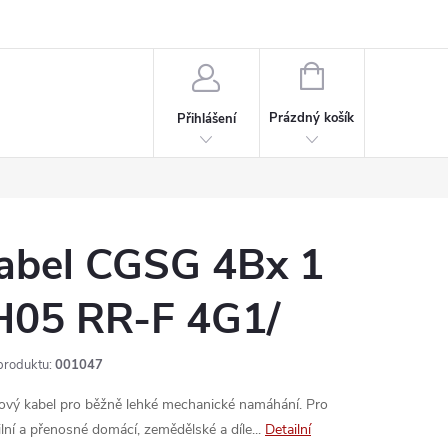
rdeaux
Kariéra
NÁKUPNÍ
KOŠÍK
Prázdný košík
Přihlášení
abel CGSG 4Bx 1
H05 RR-F 4G1/
produktu:
001047
ový kabel pro běžně lehké mechanické namáhání. Pro
lní a přenosné domácí, zemědělské a díle...
Detailní