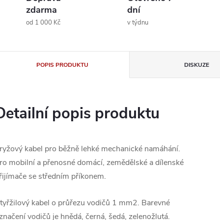
zdarma
dní
od 1 000 Kč
v týdnu
POPIS PRODUKTU
DISKUZE
Detailní popis produktu
ryžový kabel pro běžně lehké mechanické namáhání.
ro mobilní a přenosné domácí, zemědělské a dílenské
řijímače se středním příkonem.
tyřžilový kabel o průřezu vodičů 1 mm2. Barevné
značení vodičů je hnědá, černá, šedá, zelenožlutá.