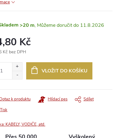
rmace
Skladem
>20 m
11.8.2026
4,80 Kč
6 Kč bez DPH
ná
:
VLOŽIT DO KOŠÍKU
Dotaz k produktu
Hlídací pes
Sdílet
Tisk
ka:
KABELY, VODIČE, atd.
Přes 50 000
Vyškolený