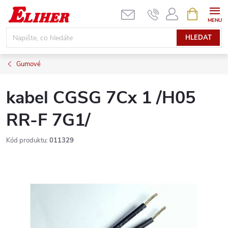
Přejít
NÁKUPNÍ
KOŠÍK
na
obsah
HLEDAT
Gumové
kabel CGSG 7Cx 1 /H05
RR-F 7G1/
Kód produktu:
011329