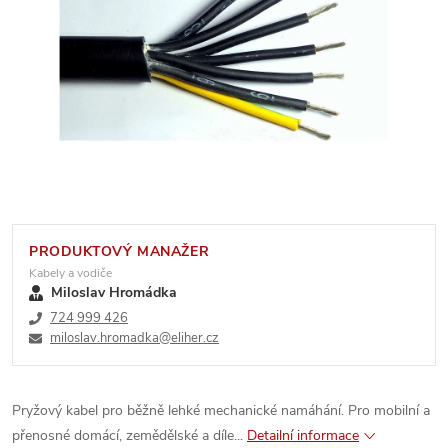
PRODUKTOVÝ MANAŽER
Kabely a vodiče
Miloslav Hromádka
724 999 426
miloslav.hromadka@eliher.cz
Pryžový kabel pro běžně lehké mechanické namáhání. Pro mobilní a
přenosné domácí, zemědělské a díle...
Detailní informace