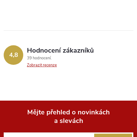
Hodnocení zákazníků
4,8
39 hodnocení
Zobrazit recenze
Mějte přehled o novinkách
a slevách
Z