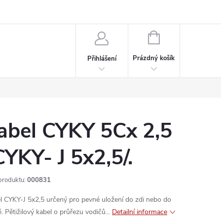
rdeaux
Kariéra
NÁKUPNÍ
KOŠÍK
Prázdný košík
Přihlášení
abel CYKY 5Cx 2,5
CYKY- J 5x2,5/.
produktu:
000831
l CYKY-J 5x2,5 určený pro pevné uložení do zdi nebo do
. Pětižilový kabel o průřezu vodičů...
Detailní informace