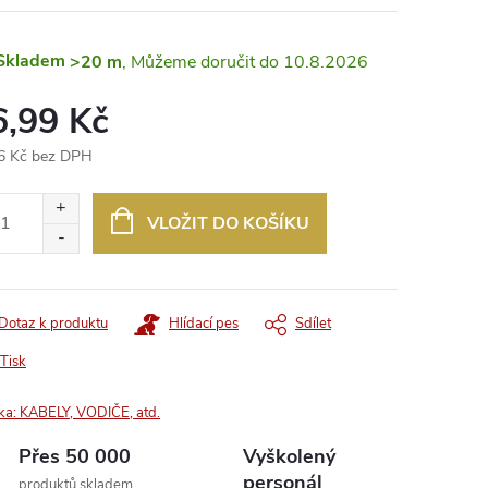
Skladem
>20 m
10.8.2026
6,99 Kč
6 Kč bez DPH
ná
:
VLOŽIT DO KOŠÍKU
Dotaz k produktu
Hlídací pes
Sdílet
Tisk
ka:
KABELY, VODIČE, atd.
Přes 50 000
Vyškolený
personál
produktů skladem