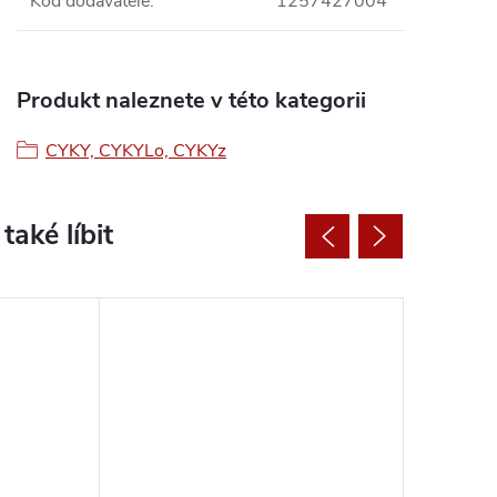
Kód dodavatele
:
1257427004
Produkt naleznete v této kategorii
CYKY, CYKYLo, CYKYz