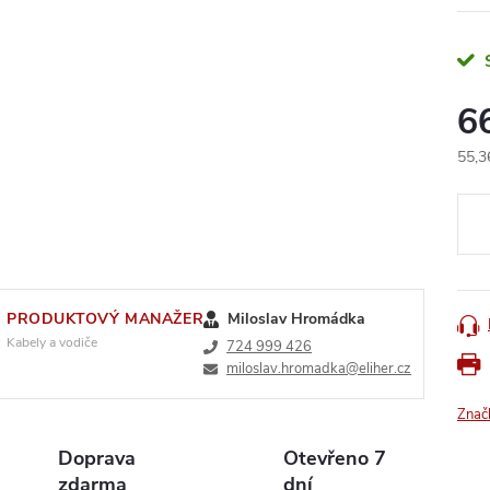
6
55,3
Měr
cena
PRODUKTOVÝ MANAŽER
Miloslav Hromádka
Kabely a vodiče
724 999 426
miloslav.hromadka@eliher.cz
Znač
Doprava
Otevřeno 7
zdarma
dní