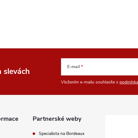
E-mail
a slevách
Vložením e-mailu souhlasíte s
podmínka
ormace
Partnerské weby
Specialista na Bordeaux