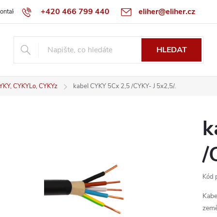
+420 466 799 440
eliher@eliher.cz
ontakt
Obchodní podmínky
Reklamační řád
Specialista na Bo
HLEDAT
YKY, CYKYLo, CYKYz
kabel CYKY 5Cx 2,5 /CYKY- J 5x2,5/.
k
/
Kód 
Kabe
země