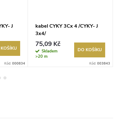
YKY- J
kabel CYKY 3Cx 4 /CYKY- J
kabel 
3x4/
/CYKYLo 
75,09 Kč
24,13
 KOŠÍKU
DO KOŠÍKU
Skladem
Sklad
>20 m
>20 m
Kód:
000834
Kód:
003843