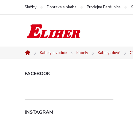
Přejít
Služby
Doprava a platba
Prodejna Pardubice
K
na
obsah
Kabely a vodiče
Kabely
Kabely silové
C
Domů
P
FACEBOOK
o
s
INSTAGRAM
t