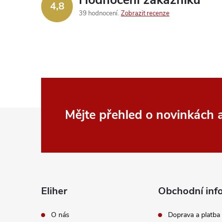
4,8
39 hodnocení
Zobrazit recenze
Z
Mějte přehled o novinkách
á
p
a
Eliher
Obchodní inf
t
O nás
Doprava a platba