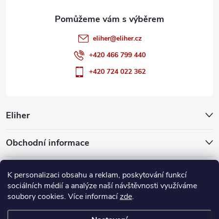
eliher
@
eliher.cz
+420 466 799 440
+420 724 022 362
Eliher
Obchodní informace
Partnerské weby
K personalizaci obsahu a reklam, poskytování funkcí
sociálních médií a analýze naší návštěvnosti využíváme
soubory cookies. Více informací
zde
.
Copyright 2026
Eliher
. Všechna práva vyhrazena.
Upravit nastavení
cookies