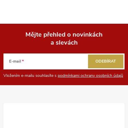
Mějte přehled o novinkách
a slevách
Z
á
E-mail
ODEBÍRAT
p
Vložením e-mailu souhlasíte s
podmínkami ochrany osobních údajů
a
t
í