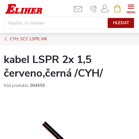
Přejít
NÁKUPNÍ
KOŠÍK
na
obsah
HLEDAT
CYH, SCY, LSPR, MK
kabel LSPR 2x 1,5
červeno,černá /CYH/
Kód produktu:
004550