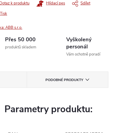
Dotaz k produktu
Hlídací pes
Sdílet
Tisk
ka:
ABB s.r.o.
Přes 50 000
Vyškolený
personál
produktů skladem
Vám ochotně poradí
PODOBNÉ PRODUKTY
Parametry produktu: