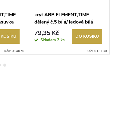
T,TIME
kryt ABB ELEMENT,TIME
kryt A
ásuvka
dělený č.5 bílá/ ledová bílá
TV+R+/S/
3558E-A00652 01
5011E-
79,35 Kč
66,83
 KOŠÍKU
DO KOŠÍKU
Skladem
2 ks
Sklad
Kód:
014070
Kód:
013130