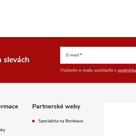
E-mail
a slevách
Vložením e-mailu souhlasíte s
podmínka
ormace
Partnerské weby
Specialista na Bordeaux
nky