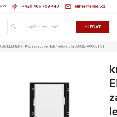
+420 466 799 440
eliher@eliher.cz
ontakt
Obchodní podmínky
Reklamační řád
Specialista na Bo
HLEDAT
 ABB ELEMENT,TIME zaslepovací bílá/ ledová bílá 3902E-A00001 01
k
E
z
l