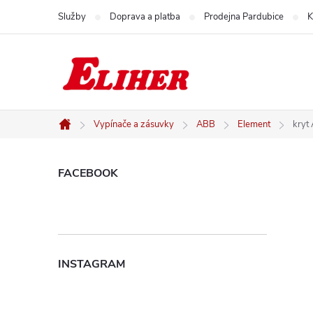
Přejít
Služby
Doprava a platba
Prodejna Pardubice
K
na
obsah
Vypínače a zásuvky
ABB
Element
kryt
Domů
P
FACEBOOK
o
s
INSTAGRAM
t