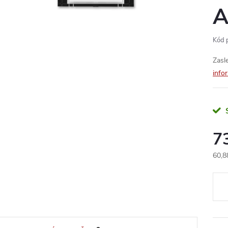
A
Kód 
Zasl
info
7
60,8
Měr
cena