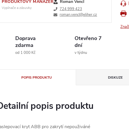
PRODUKTOVÝ MANAŽER
Roman Vencl
Vypínače a zásuvky
724 999 423
roman.vencl@eliher.cz
Znač
Doprava
Otevřeno 7
zdarma
dní
od 1 000 Kč
v týdnu
POPIS PRODUKTU
DISKUZE
Detailní popis produktu
aslepovací kryt ABB pro zakrytí nepouživáné