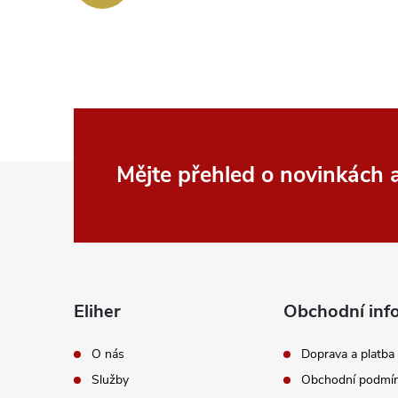
Z
Mějte přehled o novinkách
á
p
a
Eliher
Obchodní inf
t
O nás
Doprava a platba
Služby
Obchodní podmí