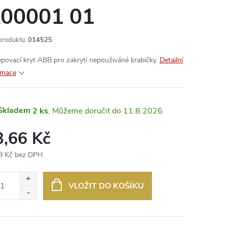
00001 01
produktu:
014525
epovací kryt ABB pro zakrytí nepouživáné krabičky.
Detailní
rmace
Skladem
2 ks
11.8.2026
3,66 Kč
8 Kč bez DPH
ná
:
VLOŽIT DO KOŠÍKU