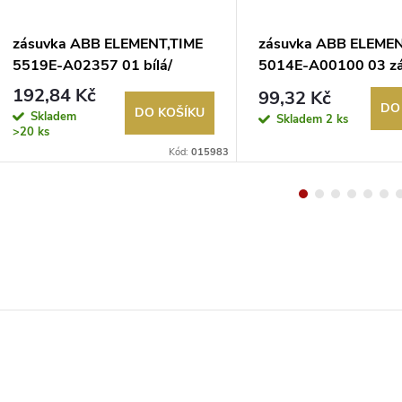
zásuvka ABB ELEMENT,TIME
zásuvka ABB ELEMEN
5519E-A02357 01 bílá/
5014E-A00100 03 z
ledová bílá
komunik. kryt
192,84 Kč
99,32 Kč
DO
DO KOŠÍKU
Skladem
Skladem
2 ks
>20 ks
Kód:
015983