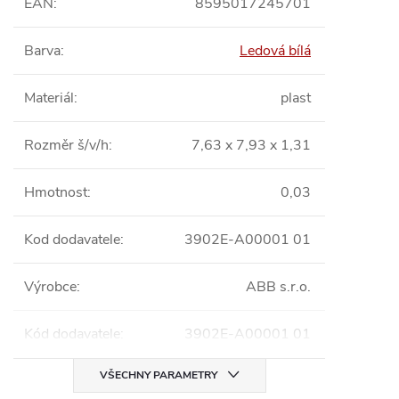
EAN
:
8595017245701
Barva
:
Ledová bílá
Materiál
:
plast
Rozměr š/v/h
:
7,63 x 7,93 x 1,31
Hmotnost
:
0,03
Kod dodavatele
:
3902E-A00001 01
Výrobce
:
ABB s.r.o.
Kód dodavatele
:
3902E-A00001 01
VŠECHNY PARAMETRY