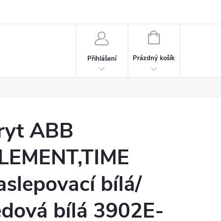
rdeaux
Kariéra
NÁKUPNÍ
KOŠÍK
Prázdný košík
Přihlášení
ryt ABB
LEMENT,TIME
aslepovací bílá/
edová bílá 3902E-