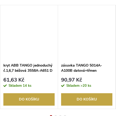
kryt ABB TANGO jednoduchý
zásuvka TANGO 5014A-
č.1,6,7 béžová 3558A-A651 D
A100B datová+třmen
61,63 Kč
90,97 Kč
Skladem
14 ks
Skladem
>20 ks
DO KOŠÍKU
DO KOŠÍKU