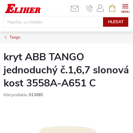
Přejít
NÁKUPNÍ
KOŠÍK
na
obsah
HLEDAT
Tango
kryt ABB TANGO
jednoduchý č.1,6,7 slonová
kost 3558A-A651 C
Kód produktu:
013085