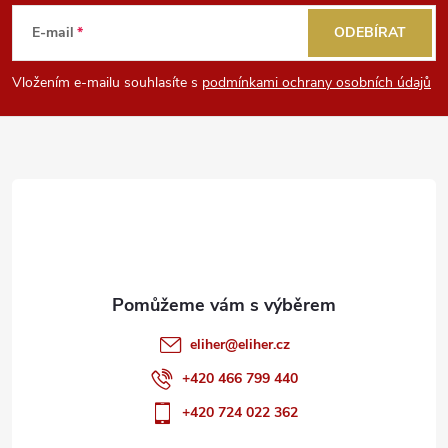
á
E-mail
ODEBÍRAT
p
Vložením e-mailu souhlasíte s
podmínkami ochrany osobních údajů
a
t
í
eliher
@
eliher.cz
+420 466 799 440
+420 724 022 362