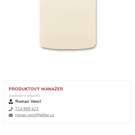
PRODUKTOVÝ MANAŽER
Vypínače a zásuvky
Roman Vencl
724 999 423
roman.vencl@eliher.cz