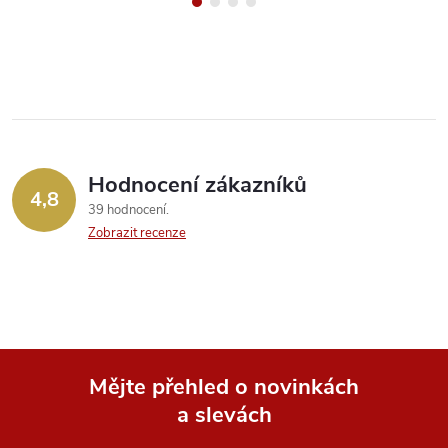
Hodnocení zákazníků
4,8
39 hodnocení
Zobrazit recenze
Mějte přehled o novinkách
a slevách
Z