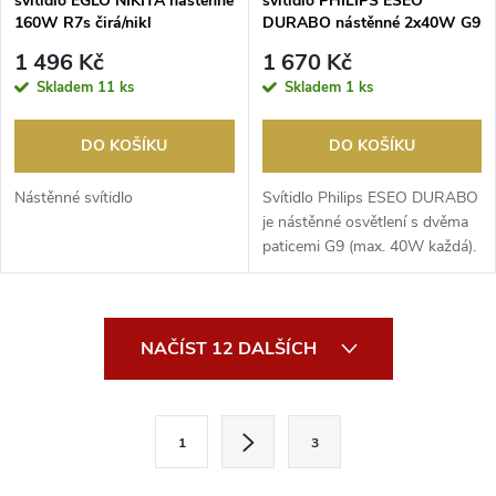
svítidlo EGLO NIKITA nástěnné
svítidlo PHILIPS ESEO
160W R7s čirá/nikl
DURABO nástěnné 2x40W G9
matný chrom
1 496 Kč
1 670 Kč
Skladem
11 ks
Skladem
1 ks
DO KOŠÍKU
DO KOŠÍKU
Nástěnné svítidlo
Svítidlo Philips ESEO DURABO
je nástěnné osvětlení s dvěma
paticemi G9 (max. 40W každá).
Má matný c...
O
NAČÍST 12 DALŠÍCH
v
l
S
1
3
t
á
r