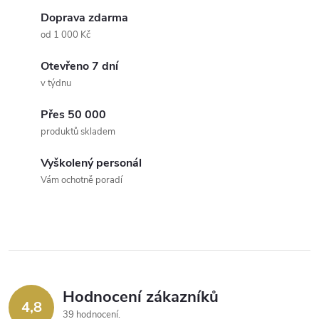
d
á
Doprava zdarma
a
n
od 1 000 Kč
k
c
Otevřeno 7 dní
o
v týdnu
í
v
á
Přes 50 000
p
produktů skladem
n
r
í
Vyškolený personál
v
Vám ochotně poradí
k
y
v
ý
Hodnocení zákazníků
4,8
39 hodnocení