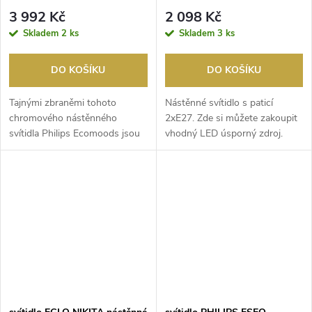
2x40W/E27 bílá
3 992 Kč
2 098 Kč
Skladem
2 ks
Skladem
3 ks
DO KOŠÍKU
DO KOŠÍKU
Tajnými zbraněmi tohoto
Nástěnné svítidlo s paticí
chromového nástěnného
2xE27. Zde si můžete zakoupit
svítidla Philips Ecomoods jsou
vhodný LED úsporný zdroj.
čisté linie a něžné kři...