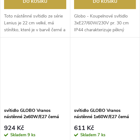
DO KOŠÍKU
DO KOŠÍKU
Toto nástěnné svítidlo ze série
Globo - Koupelnové svítidlo
Lenius je 22 cm velké, má
3xE27/60W/230V pr. 30 cm
stínítko, které je v barvě černé a
IP44 charakterizuje pěkný
staré m...
design a funkční prov...
svítidlo GLOBO Vranos
svítidlo GLOBO Vranos
nástěnné 2x60W/E27 černá
nástěnné 1x60W/E27 černá
924 Kč
611 Kč
Skladem
9 ks
Skladem
7 ks