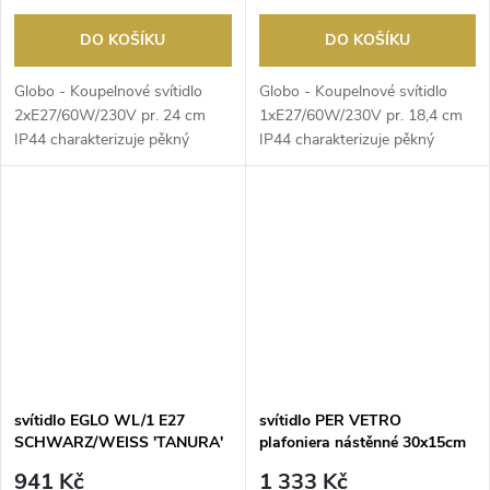
DO KOŠÍKU
DO KOŠÍKU
Globo - Koupelnové svítidlo
Globo - Koupelnové svítidlo
2xE27/60W/230V pr. 24 cm
1xE27/60W/230V pr. 18,4 cm
IP44 charakterizuje pěkný
IP44 charakterizuje pěkný
design a funkční prov...
design a funkční pr...
svítidlo EGLO WL/1 E27
svítidlo PER VETRO
SCHWARZ/WEISS 'TANURA'
plafoniera nástěnné 30x15cm
2x40W/E14 bílá
941 Kč
1 333 Kč