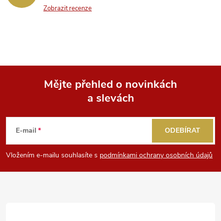
p
Zobrazit recenze
i
s
u
Mějte přehled o novinkách
a slevách
Z
á
E-mail
ODEBÍRAT
p
Vložením e-mailu souhlasíte s
podmínkami ochrany osobních údajů
a
t