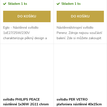
Skladem
1 ks
Skladem
1 ks
DO KOŠÍKU
DO KOŠÍKU
Eglo - Nástěnné svítidlo
Nástěnné/stropní svítidlo
1xE27/25W/230V
Perenz. Zdroje nejsou součástí
charakterizuje pěkný design a
balení. Zde si můžete zakoupit
funkční provedení. Do svítidla...
vhodné LED ú...
svítidlo PHILIPS PEACE
svítidlo PER VETRO
nástěnné 1x36W 2G11 chrom
plafoniera nástěnné 40x15cm