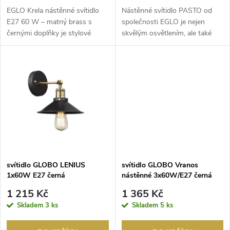
d
d
EGLO Krela nástěnné svítidlo
Nástěnné svítidlo PASTO od
u
E27 60 W – matný brass s
společnosti EGLO je nejen
černými doplňky je stylové
skvělým osvětlením, ale také
u
interiérové světlo ...
pěknou a jednoduch...
k
k
t
t
ů
ů
svítidlo GLOBO LENIUS
svítidlo GLOBO Vranos
1x60W E27 černá
nástěnné 3x60W/E27 černá
1 215 Kč
1 365 Kč
Skladem
3 ks
Skladem
5 ks