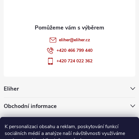
í
eliher
@
eliher.cz
+420 466 799 440
+420 724 022 362
Eliher
Obchodní informace
Partnerské weby
K personalizaci obsahu a reklam, poskytování funkcí
sociálních médií a analýze naší návštěvnosti využíváme