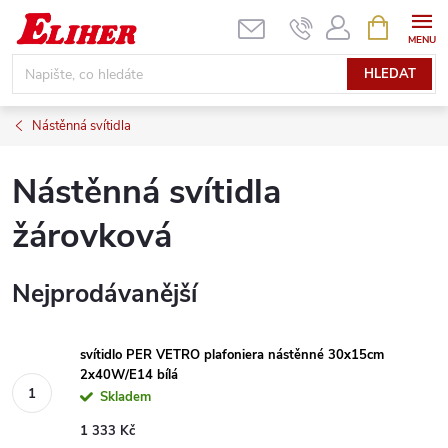
Přejít
NÁKUPNÍ
KOŠÍK
na
obsah
HLEDAT
Nástěnná svítidla
Nástěnná svítidla
žárovková
Nejprodávanější
svítidlo PER VETRO plafoniera nástěnné 30x15cm
2x40W/E14 bílá
Skladem
1 333 Kč