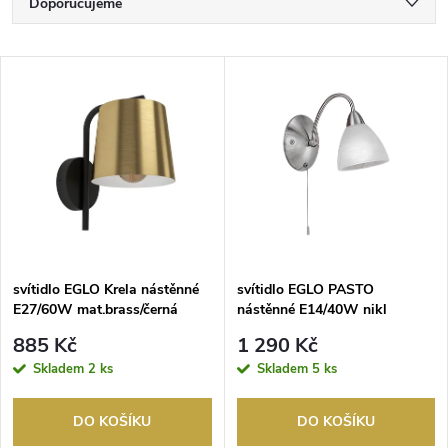
Ř
Doporučujeme
a
Nejlevnější
V
Nejdražší
z
ý
Nejprodávanější
e
p
Abecedně
n
i
í
s
p
svítidlo EGLO Krela nástěnné
svítidlo EGLO PASTO
E27/60W mat.brass/černá
nástěnné E14/40W nikl
p
r
885 Kč
1 290 Kč
r
Skladem
2 ks
Skladem
5 ks
o
o
DO KOŠÍKU
DO KOŠÍKU