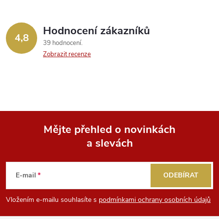
Hodnocení zákazníků
4,8
39 hodnocení
Zobrazit recenze
Mějte přehled o novinkách
a slevách
Z
á
E-mail
ODEBÍRAT
p
Vložením e-mailu souhlasíte s
podmínkami ochrany osobních údajů