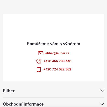
a
t
í
eliher
@
eliher.cz
+420 466 799 440
+420 724 022 362
Eliher
Obchodní informace