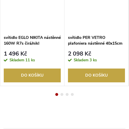
svítidlo EGLO NIKITA nástěnné
svítidlo PER VETRO
160W R7s čirá/nikl
plafoniera nástěnné 40x15cm
2x40W/E27 bílá
1 496 Kč
2 098 Kč
Skladem
11 ks
Skladem
3 ks
DO KOŠÍKU
DO KOŠÍKU