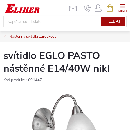
Přejít
NÁKUPNÍ
KOŠÍK
na
obsah
HLEDAT
Nástěnná svítidla žárovková
svítidlo EGLO PASTO
nástěnné E14/40W nikl
Kód produktu:
091447