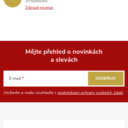
39 hodnocení
Zobrazit recenze
Mějte přehled o novinkách
a slevách
Z
á
E-mail
ODEBÍRAT
p
Vložením e-mailu souhlasíte s
podmínkami ochrany osobních údajů
a
t