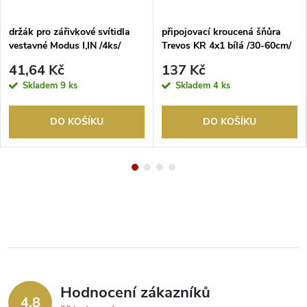
držák pro zářivkové svítidla
připojovací kroucená šňůra
vestavné Modus I,IN /4ks/
Trevos KR 4x1 bílá /30-60cm/
41,64 Kč
137 Kč
Skladem
9 ks
Skladem
4 ks
DO KOŠÍKU
DO KOŠÍKU
Hodnocení zákazníků
4,8