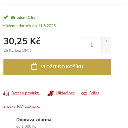
Skladem
1 ks
11.8.2026
30,25 Kč
25 Kč bez DPH
Měrná
cena:
VLOŽIT DO KOŠÍKU
Dotaz k produktu
Hlídací pes
Sdílet
Značka:
PANLUX s.r.o.
Doprava zdarma
od 1 000 Kč