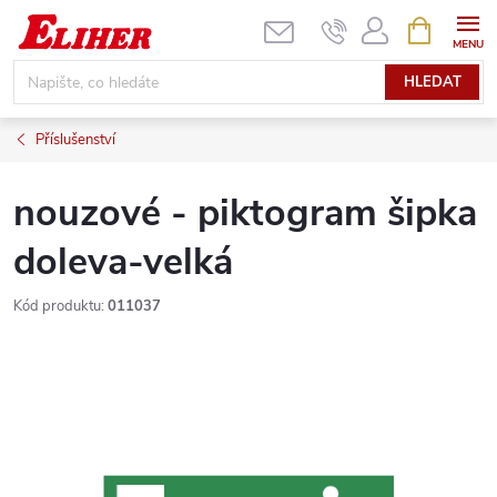
Přejít
NÁKUPNÍ
KOŠÍK
na
obsah
HLEDAT
Příslušenství
nouzové - piktogram šipka
doleva-velká
Kód produktu:
011037