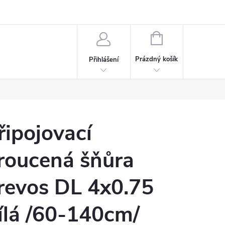
rdeaux
Kariéra
NÁKUPNÍ
KOŠÍK
Prázdný košík
Přihlášení
řipojovací
roucená šňůra
revos DL 4x0.75
ílá /60-140cm/