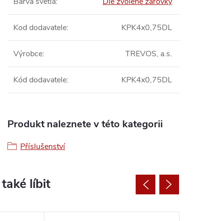
Barva světla
:
Dle zvolené žárovky
Kod dodavatele
:
KPK4x0,75DL
Výrobce
:
TREVOS, a.s.
Kód dodavatele
:
KPK4x0,75DL
Produkt naleznete v této kategorii
Příslušenství