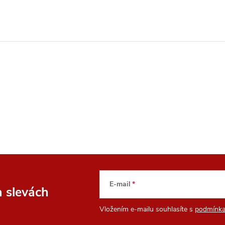
E-mail
a slevách
Vložením e-mailu souhlasíte s
podmínka