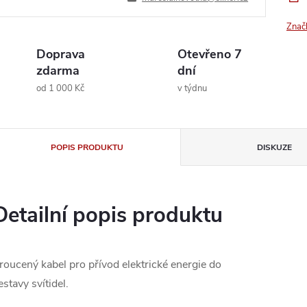
Znač
Doprava
Otevřeno 7
zdarma
dní
od 1 000 Kč
v týdnu
POPIS PRODUKTU
DISKUZE
Detailní popis produktu
roucený kabel pro přívod elektrické energie do
estavy svítidel.