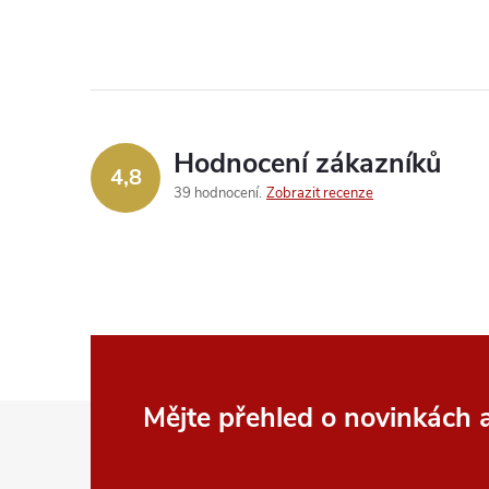
Hodnocení zákazníků
4,8
39 hodnocení
Zobrazit recenze
Z
Mějte přehled o novinkách
á