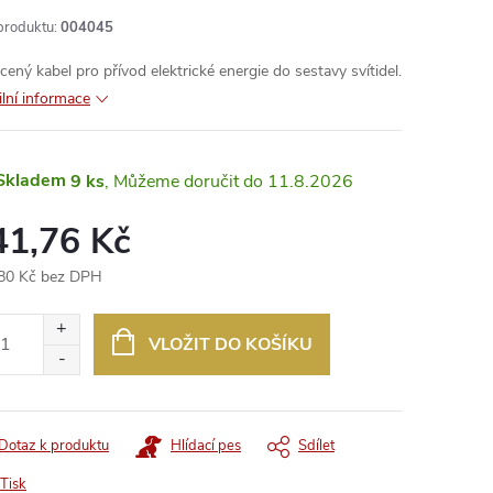
produktu:
004045
cený kabel pro přívod elektrické energie do sestavy svítidel.
ilní informace
Skladem
9 ks
11.8.2026
41,76 Kč
80 Kč bez DPH
ná
:
VLOŽIT DO KOŠÍKU
Dotaz k produktu
Hlídací pes
Sdílet
Tisk