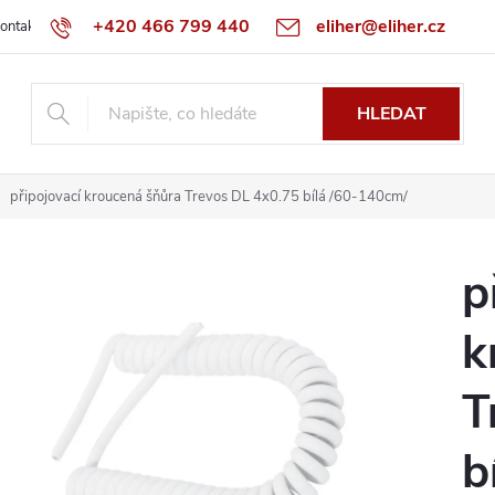
+420 466 799 440
eliher@eliher.cz
ontakt
Obchodní podmínky
Reklamační řád
Specialista na Bo
HLEDAT
připojovací kroucená šňůra Trevos DL 4x0.75 bílá /60-140cm/
p
k
T
b