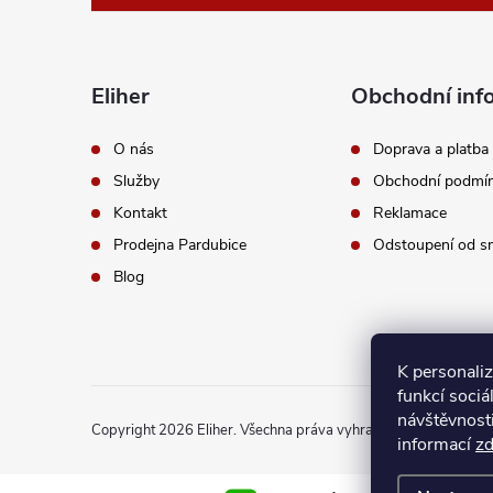
p
a
Eliher
Obchodní inf
t
O nás
Doprava a platba
Služby
Obchodní podmí
í
Kontakt
Reklamace
Prodejna Pardubice
Odstoupení od s
Blog
K personali
funkcí sociá
návštěvnost
Copyright 2026
Eliher
. Všechna práva vyhrazena.
Upravit nast
informací
z