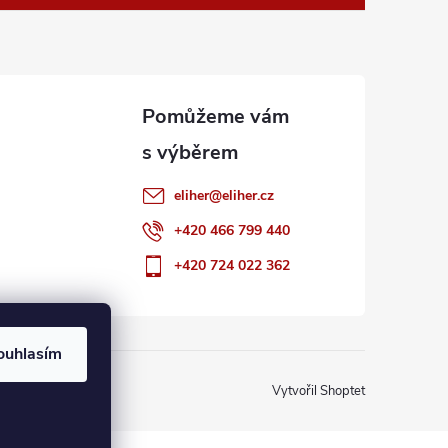
eliher
@
eliher.cz
+420 466 799 440
+420 724 022 362
ouhlasím
Vytvořil Shoptet