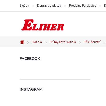
Přejít
Služby
Doprava a platba
Prodejna Pardubice
K
na
obsah
Svítidla
Průmyslová svítidla
Příslušenství
Domů
P
FACEBOOK
o
s
INSTAGRAM
t