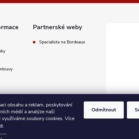
ormace
Partnerské weby
Specialista na Bordeaux
nky
mlouvy
zaci obsahu a reklam, poskytování
Odmítnout
S
lních médií a analýze naší
i využíváme soubory cookies. Více
avení cookies
de
.