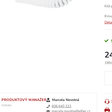
Kód 
Krou
Deta
2
199,
Měr
cena
PRODUKTOVÝ MANAŽER
Marcela Novotná
Svítidla
606 640 323
marcela.novotna@eliher.cz