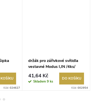
šipka
držák pro zářivkové svítidla
nouzové
vestavné Modus I,IN /4ks/
doprava
41,64 Kč
30,25
 KOŠÍKU
DO KOŠÍKU
Skladem
9 ks
Sklad
Kód:
024627
Kód:
002954