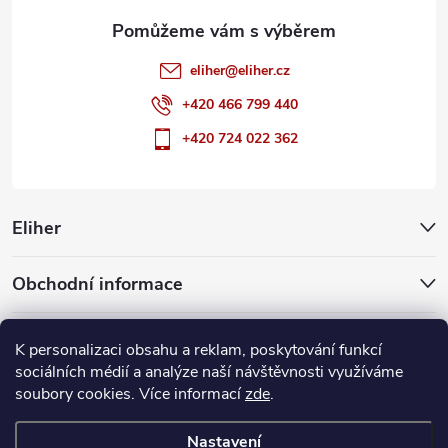
eliher
@
eliher.cz
+420 466 799 440
+420 724 022 362
Eliher
Obchodní informace
Partnerské weby
K personalizaci obsahu a reklam, poskytování funkcí
sociálních médií a analýze naší návštěvnosti využíváme
soubory cookies. Více informací
zde
.
Copyright 2026
Eliher
. Všechna práva vyhrazena.
Upravit nastavení
cookies
Nastavení