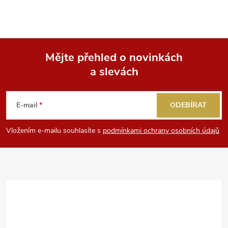
Mějte přehled o novinkách
a slevách
Z
á
E-mail
ODEBÍRAT
p
Vložením e-mailu souhlasíte s
podmínkami ochrany osobních údajů
a
t
í