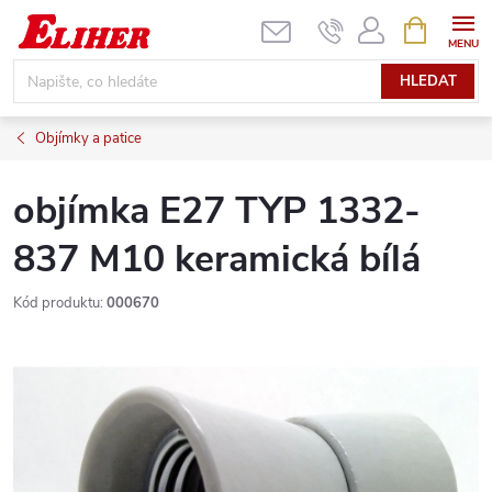
Přejít
NÁKUPNÍ
KOŠÍK
na
obsah
HLEDAT
Objímky a patice
objímka E27 TYP 1332-
837 M10 keramická bílá
Kód produktu:
000670