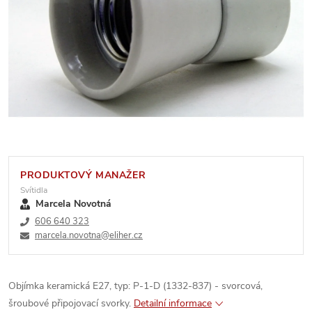
PRODUKTOVÝ MANAŽER
Svítidla
Marcela Novotná
606 640 323
marcela.novotna@eliher.cz
Objímka keramická E27, typ: P-1-D (1332-837) - svorcová,
šroubové připojovací svorky.
Detailní informace