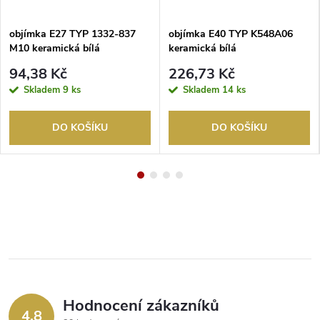
objímka E27 TYP 1332-837
objímka E40 TYP K548A06
M10 keramická bílá
keramická bílá
94,38 Kč
226,73 Kč
Skladem
9 ks
Skladem
14 ks
DO KOŠÍKU
DO KOŠÍKU
Hodnocení zákazníků
4,8