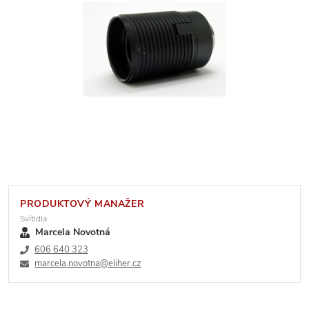
PRODUKTOVÝ MANAŽER
Svítidla
Marcela Novotná
606 640 323
marcela.novotna@eliher.cz