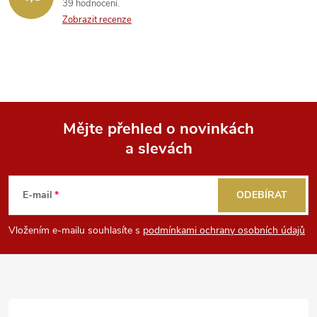
39 hodnocení
Zobrazit recenze
Mějte přehled o novinkách
a slevách
Z
á
E-mail
ODEBÍRAT
p
Vložením e-mailu souhlasíte s
podmínkami ochrany osobních údajů
a
t