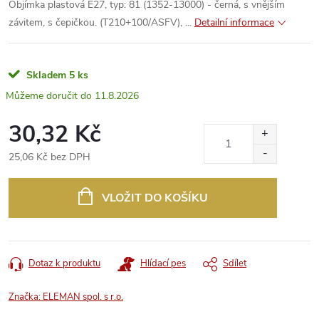
Objímka plastová E27, typ: 81 (1352-13000) - černá, s vnějším
závitem, s čepičkou. (T210+100/ASFV), ...
Detailní informace
Skladem
5 ks
11.8.2026
30,32 Kč
25,06 Kč bez DPH
Měrná
cena:
VLOŽIT DO KOŠÍKU
Dotaz k produktu
Hlídací pes
Sdílet
Značka:
ELEMAN spol. s r.o.