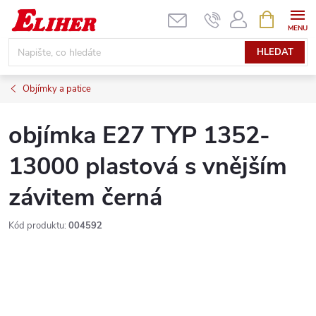
Přejít
NÁKUPNÍ
KOŠÍK
na
obsah
HLEDAT
Objímky a patice
objímka E27 TYP 1352-
13000 plastová s vnějším
závitem černá
Kód produktu:
004592