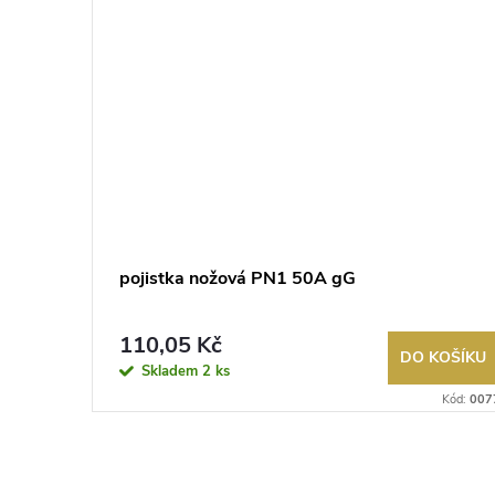
pojistka nožová PN1 50A gG
110,05 Kč
KOŠÍKU
DO KOŠÍKU
Skladem
2 ks
Kód:
015794
Kód:
007