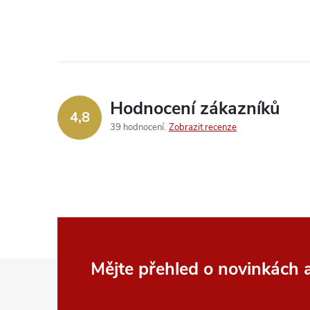
Hodnocení zákazníků
4,8
39 hodnocení
Zobrazit recenze
Z
Mějte přehled o novinkách
á