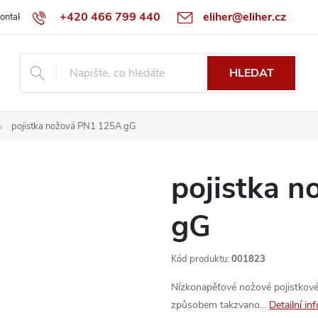
+420 466 799 440
eliher@eliher.cz
ontakt
Obchodní podmínky
Reklamační řád
Specialista na Bo
HLEDAT
pojistka nožová PN1 125A gG
pojistka 
gG
Kód produktu:
001823
Nízkonapěťové nožové pojistkové
způsobem takzvano...
Detailní in