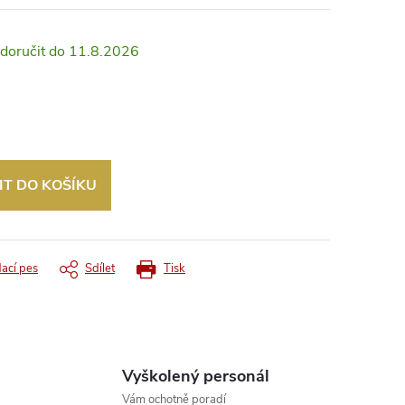
11.8.2026
IT DO KOŠÍKU
dací pes
Sdílet
Tisk
Vyškolený personál
Vám ochotně poradí