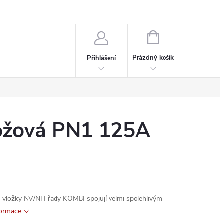
rdeaux
Kariéra
NÁKUPNÍ
KOŠÍK
Prázdný košík
Přihlášení
nožová PN1 125A
 vložky NV/NH řady KOMBI spojují velmi spolehlivým
formace