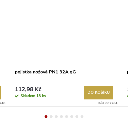
pojistka nožová PN1 32A gG
112,98 Kč
DO KOŠÍKU
Skladem
18 ks
748
Kód:
007764