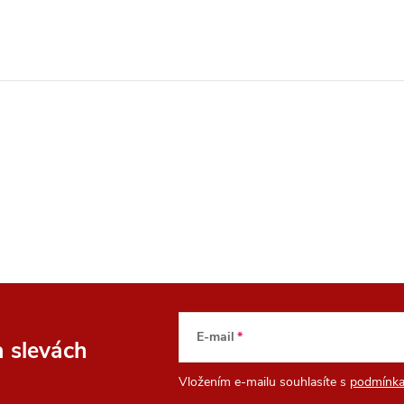
E-mail
a slevách
Vložením e-mailu souhlasíte s
podmínka