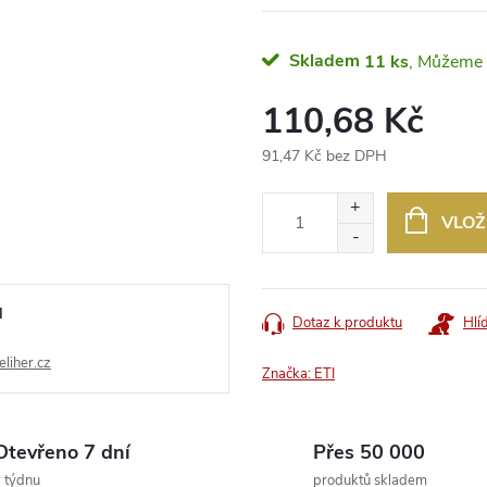
Skladem
11 ks
110,68 Kč
91,47 Kč bez DPH
Měrná
cena:
VLOŽ
l
Dotaz k produktu
Hlí
liher.cz
Značka:
ETI
Otevřeno 7 dní
Přes 50 000
 týdnu
produktů skladem