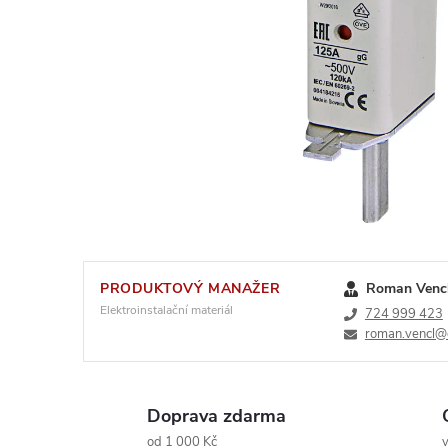
PRODUKTOVÝ MANAŽER
Roman Venc
Elektroinstalační materiál
724 999 423
roman.vencl@e
Doprava zdarma
od 1 000 Kč
v