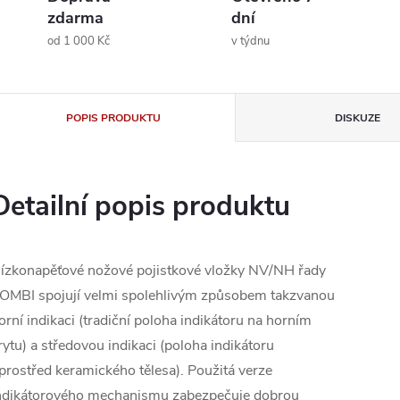
zdarma
dní
od 1 000 Kč
v týdnu
POPIS PRODUKTU
DISKUZE
Detailní popis produktu
ízkonapěťové nožové pojistkové vložky NV/NH řady
OMBI spojují velmi spolehlivým způsobem takzvanou
orní indikaci (tradiční poloha indikátoru na horním
rytu) a středovou indikaci (poloha indikátoru
prostřed keramického tělesa). Použitá verze
ndikátorového mechanismu zabezpečuje dobrou