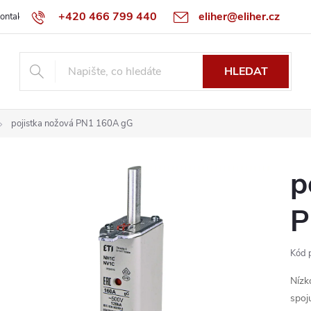
+420 466 799 440
eliher@eliher.cz
ontakt
Obchodní podmínky
Reklamační řád
Specialista na Bo
HLEDAT
pojistka nožová PN1 160A gG
p
P
Kód 
Nízk
spoj