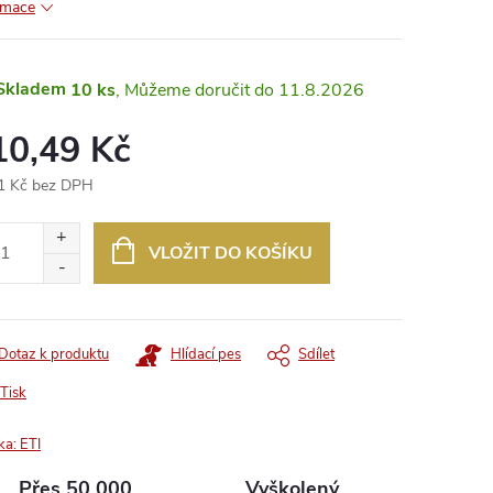
rmace
Skladem
10 ks
11.8.2026
10,49 Kč
1 Kč bez DPH
ná
:
VLOŽIT DO KOŠÍKU
Dotaz k produktu
Hlídací pes
Sdílet
Tisk
ka:
ETI
Přes 50 000
Vyškolený