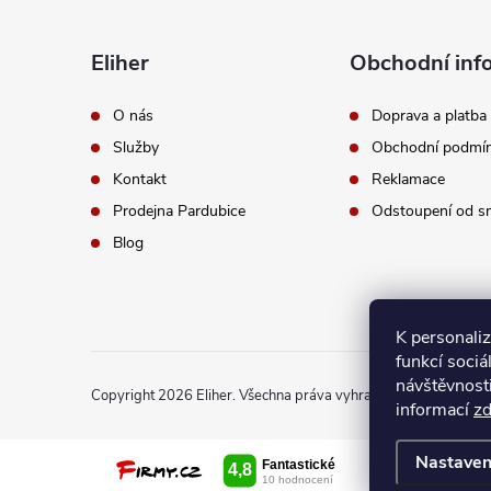
p
a
Eliher
Obchodní inf
t
O nás
Doprava a platba
Služby
Obchodní podmí
í
Kontakt
Reklamace
Prodejna Pardubice
Odstoupení od s
Blog
K personali
funkcí sociá
návštěvnost
Copyright 2026
Eliher
. Všechna práva vyhrazena.
Upravit nast
informací
z
Nastaven