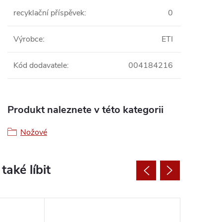
recyklační příspěvek
:
0
Výrobce
:
ETI
Kód dodavatele
:
004184216
Produkt naleznete v této kategorii
Nožové