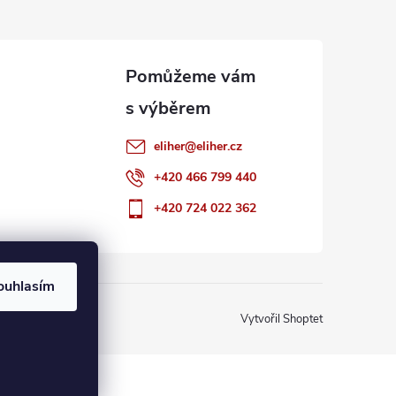
eliher
@
eliher.cz
+420 466 799 440
+420 724 022 362
ouhlasím
Vytvořil Shoptet