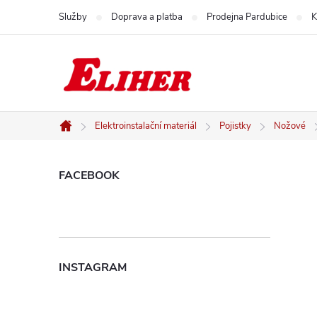
Přejít
Služby
Doprava a platba
Prodejna Pardubice
K
na
obsah
Elektroinstalační materiál
Pojistky
Nožové
Domů
P
FACEBOOK
o
s
INSTAGRAM
t