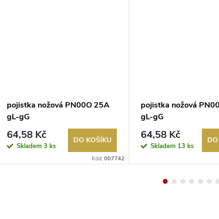
pojistka nožová PN00O 25A
pojistka nožová PN0
gL-gG
gL-gG
64,58 Kč
64,58 Kč
DO KOŠÍKU
DO
Skladem
3 ks
Skladem
13 ks
Kód:
007742