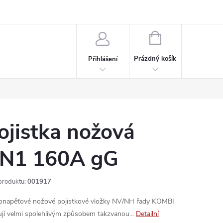
rdeaux
Kariéra
NÁKUPNÍ
KOŠÍK
Prázdný košík
Přihlášení
ojistka nožová
N1 160A gG
produktu:
001917
onapěťové nožové pojistkové vložky NV/NH řady KOMBI
ují velmi spolehlivým způsobem takzvanou...
Detailní