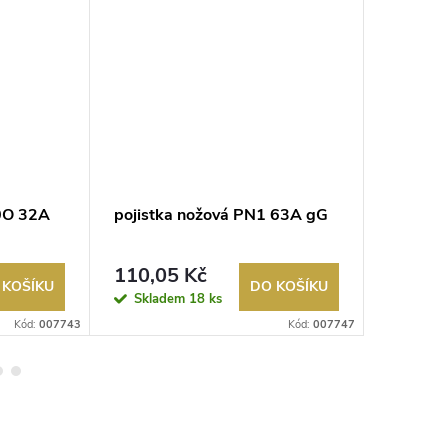
0O 32A
pojistka nožová PN1 63A gG
pojistk
110,05 Kč
112,9
 KOŠÍKU
DO KOŠÍKU
Skladem
18 ks
Sklad
Kód:
007743
Kód:
007747