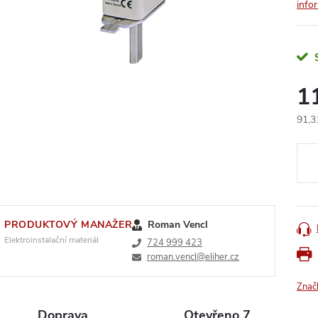
info
1
91,3
Měr
cena
PRODUKTOVÝ MANAŽER
Roman Vencl
Elektroinstalační materiál
724 999 423
roman.vencl@eliher.cz
Znač
Doprava
Otevřeno 7