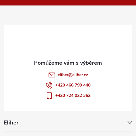
a
t
í
eliher
@
eliher.cz
+420 466 799 440
+420 724 022 362
Eliher