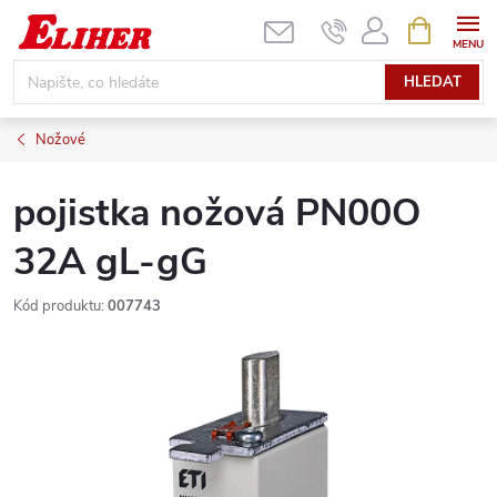
Přejít
NÁKUPNÍ
KOŠÍK
na
obsah
HLEDAT
Nožové
pojistka nožová PN00O
32A gL-gG
Kód produktu:
007743