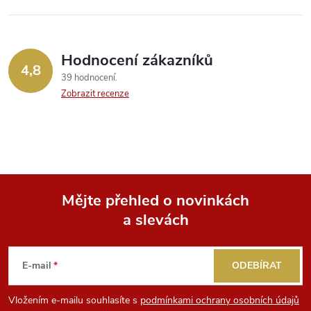
Hodnocení zákazníků
4,8
39 hodnocení
Zobrazit recenze
Mějte přehled o novinkách
a slevách
Z
á
E-mail
ODEBÍRAT
p
Vložením e-mailu souhlasíte s
podmínkami ochrany osobních údajů