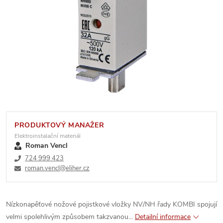
PRODUKTOVÝ MANAŽER
Elektroinstalační materiál
Roman Vencl
724 999 423
roman.vencl@eliher.cz
Nízkonapěťové nožové pojistkové vložky NV/NH řady KOMBI spojují
velmi spolehlivým způsobem takzvanou...
Detailní informace