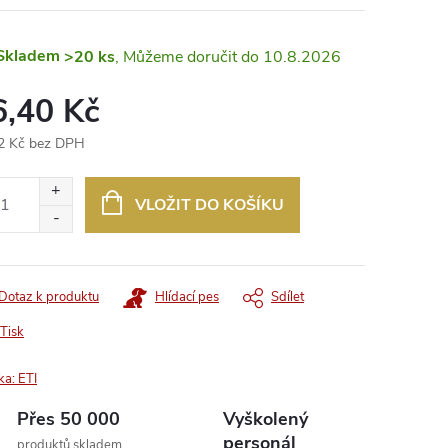
Skladem
>20 ks
10.8.2026
6,40 Kč
2 Kč bez DPH
ná
:
VLOŽIT DO KOŠÍKU
Dotaz k produktu
Hlídací pes
Sdílet
Tisk
ka:
ETI
Přes 50 000
Vyškolený
personál
produktů skladem