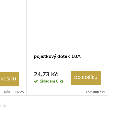
pojistkový dotek 10A
pojistk
24,73 Kč
28,68
DO KOŠÍKU
 KOŠÍKU
Skladem
6 ks
Sklad
Kód:
000725
Kód:
000719