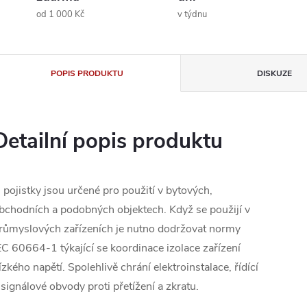
od 1 000 Kč
v týdnu
POPIS PRODUKTU
DISKUZE
Detailní popis produktu
 pojistky jsou určené pro použití v bytových,
bchodních a podobných objektech. Když se použijí v
růmyslových zařízeních je nutno dodržovat normy
EC 60664-1 týkající se koordinace izolace zařízení
ízkého napětí. Spolehlivě chrání elektroinstalace, řídící
 signálové obvody proti přetížení a zkratu.