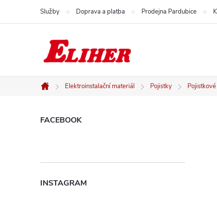
Přejít
Služby
Doprava a platba
Prodejna Pardubice
K
na
obsah
Elektroinstalační materiál
Pojistky
Pojistkové
Domů
P
FACEBOOK
o
s
INSTAGRAM
t