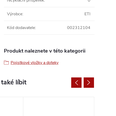
recyklační příspěvek
:
0
Výrobce
:
ETI
Kód dodavatele
:
002312104
Produkt naleznete v této kategorii
Pojistkové vložky a doteky