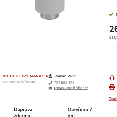
2
21,8
Měr
cena
PRODUKTOVÝ MANAŽER
Roman Vencl
Elektroinstalační materiál
724 999 423
roman.vencl@eliher.cz
Znač
Doprava
Otevřeno 7
zdarma
dní