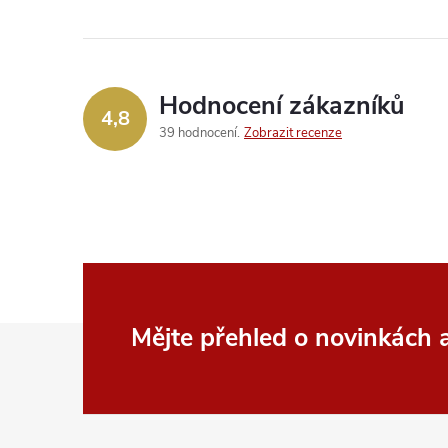
Hodnocení zákazníků
4,8
39 hodnocení
Zobrazit recenze
Z
Mějte přehled o novinkách
á
p