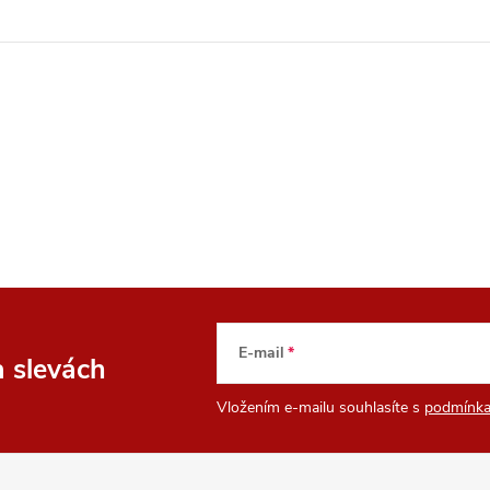
E-mail
a slevách
Vložením e-mailu souhlasíte s
podmínka