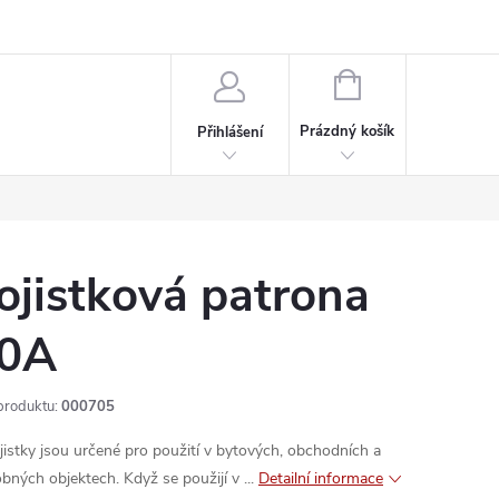
rdeaux
Kariéra
NÁKUPNÍ
KOŠÍK
Prázdný košík
Přihlášení
ojistková patrona
0A
produktu:
000705
jistky jsou určené pro použití v bytových, obchodních a
bných objektech. Když se použijí v ...
Detailní informace