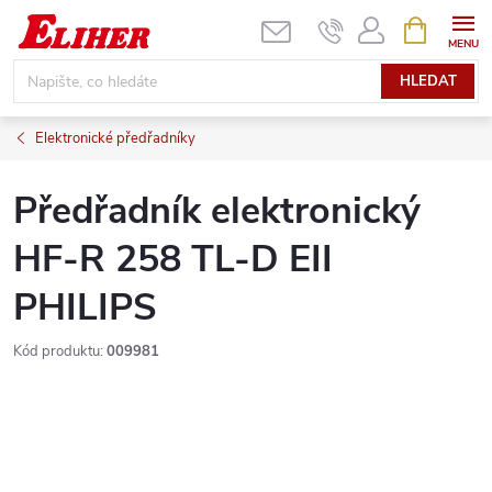
Přejít
NÁKUPNÍ
KOŠÍK
na
obsah
HLEDAT
Elektronické předřadníky
Předřadník elektronický
HF-R 258 TL-D EII
PHILIPS
Kód produktu:
009981