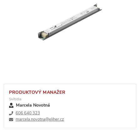
PRODUKTOVÝ MANAŽER
Svítidla
Marcela Novotná
606 640 323
marcela.novotna@eliher.cz