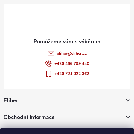
t
í
eliher
@
eliher.cz
+420 466 799 440
+420 724 022 362
Eliher
Obchodní informace