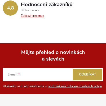
Hodnocení zákazníků
4,8
39 hodnocení
Zobrazit recenze
Mějte přehled o novinkách
a slevách
Z
á
E-mail
ODEBÍRAT
p
Vložením e-mailu souhlasíte s
podmínkami ochrany osobních údajů
a