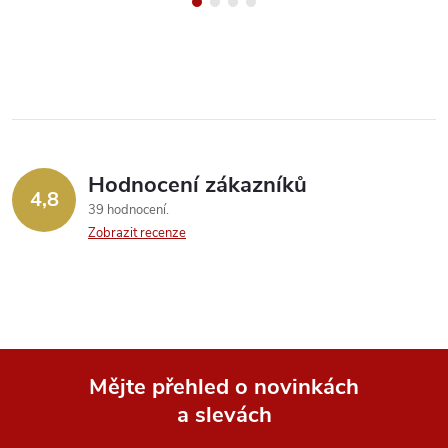
Hodnocení zákazníků
4,8
39 hodnocení
Zobrazit recenze
Mějte přehled o novinkách
a slevách
Z