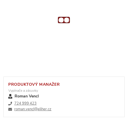
PRODUKTOVÝ MANAŽER
Vypínače a zásuvky
Roman Vencl
724 999 423
roman.vencl@eliher.cz