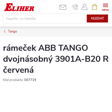
Přejít
NÁKUPNÍ
KOŠÍK
na
obsah
HLEDAT
Tango
rámeček ABB TANGO
dvojnásobný 3901A-B20 R
červená
Kód produktu:
007719