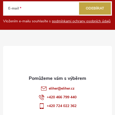
á
E-mail
ODEBÍRAT
p
Vložením e-mailu souhlasíte s
podmínkami ochrany osobních údajů
a
t
í
eliher
@
eliher.cz
+420 466 799 440
+420 724 022 362