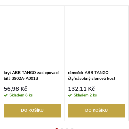
kryt ABB TANGO zaslepovací
rámeček ABB TANGO
bílá 3902A-A001B
čtyřnásobný slonová kost
3901A-B40 C
56,98 Kč
132,11 Kč
Skladem
8 ks
Skladem
2 ks
DO KOŠÍKU
DO KOŠÍKU