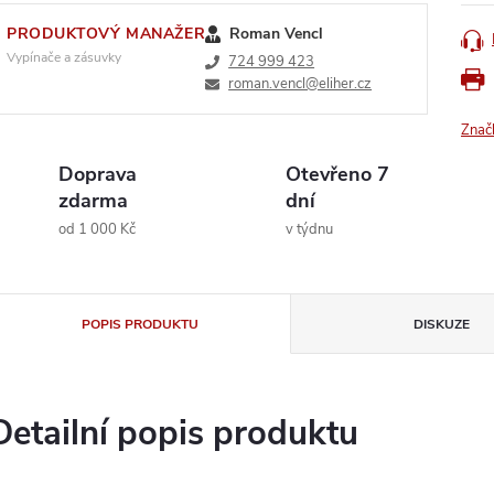
PRODUKTOVÝ MANAŽER
Roman Vencl
Vypínače a zásuvky
724 999 423
roman.vencl@eliher.cz
Znač
Doprava
Otevřeno 7
zdarma
dní
od 1 000 Kč
v týdnu
POPIS PRODUKTU
DISKUZE
Detailní popis produktu