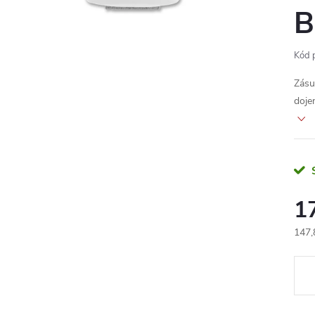
B
Kód 
Zásu
doje
1
147,
Měr
cena