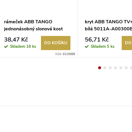
rámeček ABB TANGO
kryt ABB TANGO TV+
jednonásobný slonová kost
bílá 5011A-A00300
3901A-B10 C
38,47 Kč
56,71 Kč
DO KOŠÍKU
DO
Skladem
18 ks
Skladem
5 ks
Kód:
013088