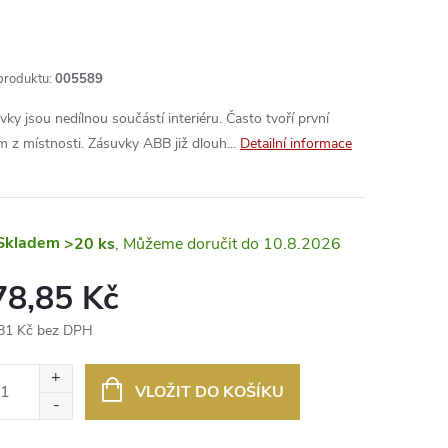
produktu:
005589
vky jsou nedílnou součástí interiéru. Často tvoří první
m z místnosti. Zásuvky ABB již dlouh...
Detailní informace
Skladem
>20 ks
10.8.2026
78,85 Kč
81 Kč bez DPH
ná
:
VLOŽIT DO KOŠÍKU