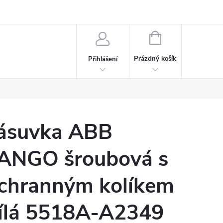
rdeaux
Kariéra
NÁKUPNÍ
KOŠÍK
Prázdný košík
Přihlášení
ásuvka ABB
ANGO šroubová s
chranným kolíkem
ílá 5518A-A2349