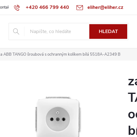
+420 466 799 440
eliher@eliher.cz
ontakt
Obchodní podmínky
Reklamační řád
Specialista na Bo
HLEDAT
ka ABB TANGO šroubová s ochranným kolíkem bílá 5518A-A2349 B
z
T
o
b