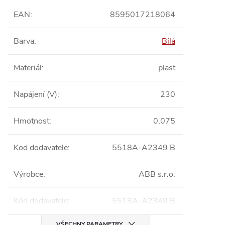
EAN
:
8595017218064
Barva
:
Bílá
Materiál
:
plast
Napájení (V)
:
230
Hmotnost
:
0,075
Kod dodavatele
:
5518A-A2349 B
Výrobce
:
ABB s.r.o.
Kód dodavatele
:
5518A-A2349 B
VŠECHNY PARAMETRY