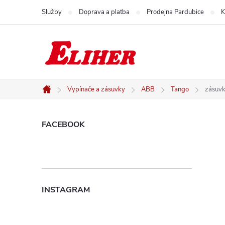
Přejít
Služby
Doprava a platba
Prodejna Pardubice
K
na
obsah
Vypínače a zásuvky
ABB
Tango
zásuv
Domů
P
FACEBOOK
o
s
INSTAGRAM
t