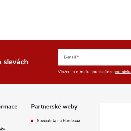
E-mail
a slevách
Vložením e-mailu souhlasíte s
podmínka
ormace
Partnerské weby
Specialista na Bordeaux
nky