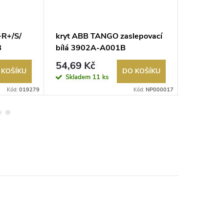
R+/S/
kryt ABB TANGO zaslepovací
kryt AB
B
bílá 3902A-A001B
slonová
54,69 Kč
78,58
 KOŠÍKU
DO KOŠÍKU
Skladem
11 ks
Sklad
Kód:
019279
Kód:
NP000017