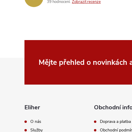
39 hodnocení
Zobrazit recenze
Z
Mějte přehled o novinkách
á
p
a
Eliher
Obchodní inf
t
O nás
Doprava a platba
Služby
Obchodní podmí