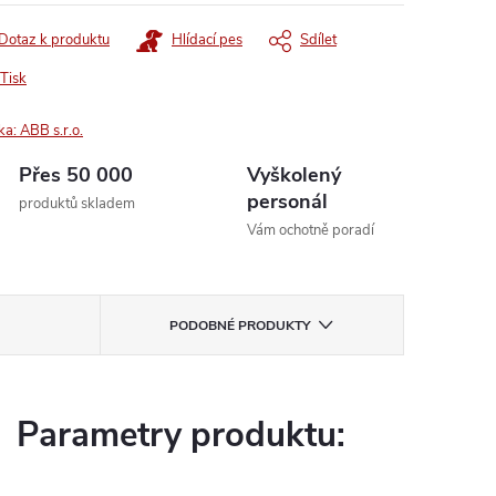
Dotaz k produktu
Hlídací pes
Sdílet
Tisk
ka:
ABB s.r.o.
Přes 50 000
Vyškolený
personál
produktů skladem
Vám ochotně poradí
PODOBNÉ PRODUKTY
Parametry produktu: