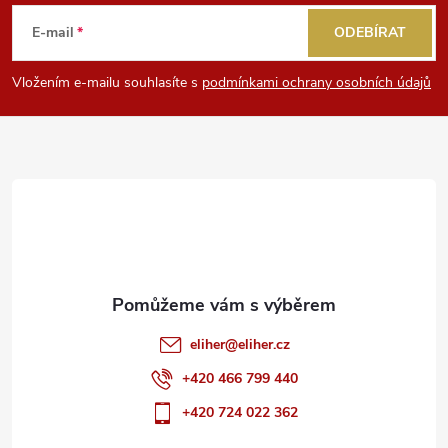
á
E-mail
ODEBÍRAT
p
Vložením e-mailu souhlasíte s
podmínkami ochrany osobních údajů
a
t
í
eliher
@
eliher.cz
+420 466 799 440
+420 724 022 362