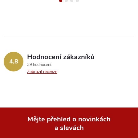
Hodnocení zákazníků
4,8
39 hodnocení
Zobrazit recenze
Mějte přehled o novinkách
a slevách
Z