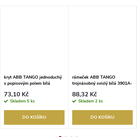
kryt ABB TANGO jednoduchý
rámeček ABB TANGO
s popisovým polem bílá
trojnásobný svislý bílá 3901A-
3558A-A00620 B
B31 B
73,10 Kč
88,32 Kč
Skladem
5 ks
Skladem
2 ks
DO KOŠÍKU
DO KOŠÍKU