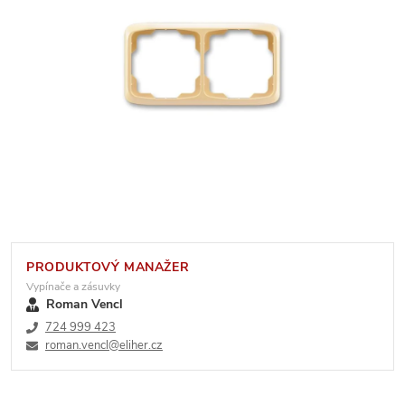
PRODUKTOVÝ MANAŽER
Vypínače a zásuvky
Roman Vencl
724 999 423
roman.vencl@eliher.cz