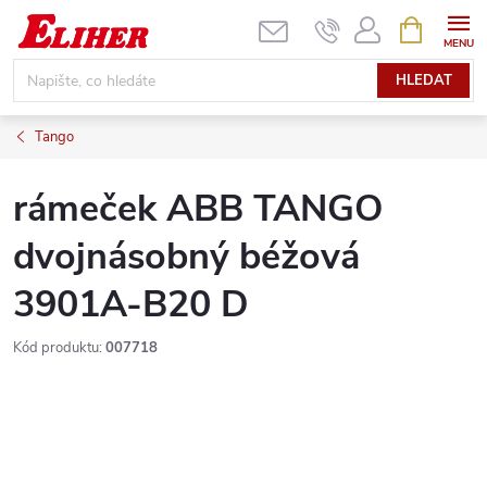
Přejít
NÁKUPNÍ
KOŠÍK
na
obsah
HLEDAT
Tango
rámeček ABB TANGO
dvojnásobný béžová
3901A-B20 D
Kód produktu:
007718