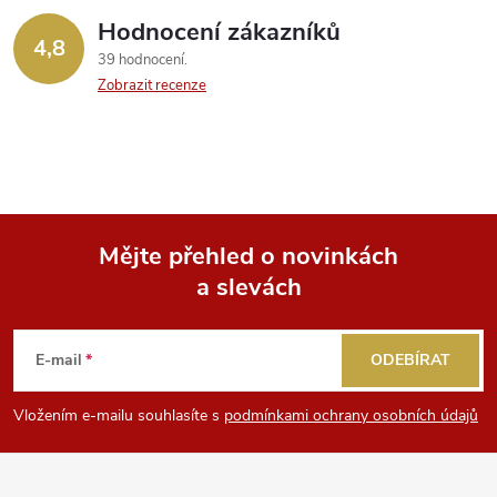
Hodnocení zákazníků
4,8
39 hodnocení
Zobrazit recenze
Mějte přehled o novinkách
a slevách
Z
á
E-mail
ODEBÍRAT
p
Vložením e-mailu souhlasíte s
podmínkami ochrany osobních údajů
a