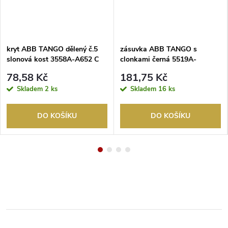
kryt ABB TANGO dělený č.5
zásuvka ABB TANGO s
slonová kost 3558A-A652 C
clonkami černá 5519A-
A02357 N
78,58 Kč
181,75 Kč
Skladem
2 ks
Skladem
16 ks
DO KOŠÍKU
DO KOŠÍKU