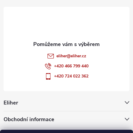
t
í
eliher
@
eliher.cz
+420 466 799 440
+420 724 022 362
Eliher
Obchodní informace