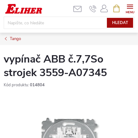
Přejít
NÁKUPNÍ
KOŠÍK
na
obsah
HLEDAT
Tango
vypínač ABB č.7,7So
strojek 3559-A07345
Kód produktu:
014804