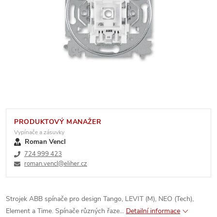
PRODUKTOVÝ MANAŽER
Vypínače a zásuvky
Roman Vencl
724 999 423
roman.vencl@eliher.cz
Strojek ABB spínače pro design Tango, LEVIT (M), NEO (Tech),
Element a Time. Spínače různých řaze...
Detailní informace