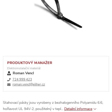
PRODUKTOVÝ MANAŽER
Elektroinstalační materiál
Roman Vencl
724 999 423
roman.vencl@eliher.cz
Stahovací pásky jsou vyrobeny z bezhalogenního Polyamidu 6.6,
hořlavost UL 94V-2, použitelný v tepl...
Detailní informace