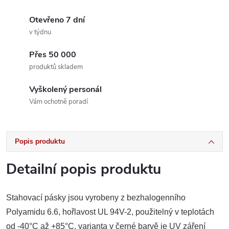
Otevřeno 7 dní
v týdnu
Přes 50 000
produktů skladem
Vyškolený personál
Vám ochotně poradí
Popis produktu
Detailní popis produktu
Stahovací pásky jsou vyrobeny
z
bezhalogenního
Polyamidu 6.6, hořlavost
UL
94V-2, použitelný
v
teplotách
od
-40°C
až
+85°C, varianta
v
černé barvě
je
UV záření