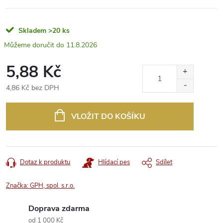
Skladem
>20 ks
11.8.2026
5,88 Kč
4,86 Kč bez DPH
Měrná
cena:
VLOŽIT DO KOŠÍKU
Dotaz k produktu
Hlídací pes
Sdílet
Značka:
GPH, spol. s.r.o.
Doprava zdarma
od 1 000 Kč