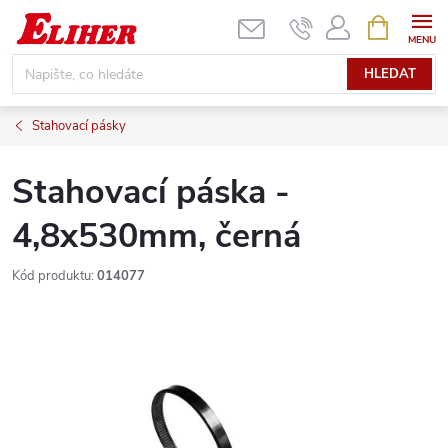
Přejít
NÁKUPNÍ
KOŠÍK
na
obsah
HLEDAT
Stahovací pásky
Stahovací páska -
4,8x530mm, černá
Kód produktu:
014077