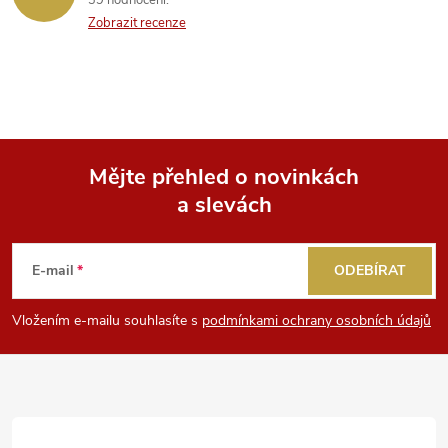
39 hodnocení
Zobrazit recenze
Mějte přehled o novinkách
a slevách
Z
á
E-mail
ODEBÍRAT
p
Vložením e-mailu souhlasíte s
podmínkami ochrany osobních údajů
a
t