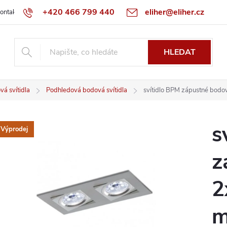
+420 466 799 440
eliher@eliher.cz
ontakt
Obchodní podmínky
Reklamační řád
Specialista na Bo
HLEDAT
á svítidla
Podhledová bodová svítidla
svítidlo BPM zápustné bod
s
Výprodej
z
2
m