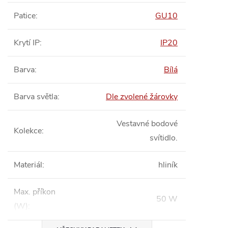
Patice
:
GU10
Krytí IP
:
IP20
Barva
:
Bílá
Barva světla
:
Dle zvolené žárovky
Vestavné bodové
Kolekce
:
svítidlo.
Materiál
:
hliník
Max. příkon
50 W
(W)
: