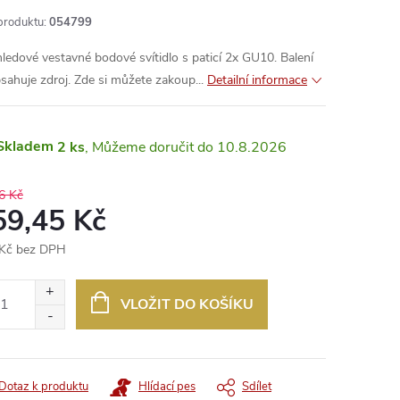
produktu:
054799
ledové vestavné bodové svítidlo s paticí 2x GU10. Balení
sahuje zdroj. Zde si můžete zakoup...
Detailní informace
Skladem
2 ks
10.8.2026
6 Kč
59,45 Kč
Kč bez DPH
ná
:
VLOŽIT DO KOŠÍKU
Dotaz k produktu
Hlídací pes
Sdílet