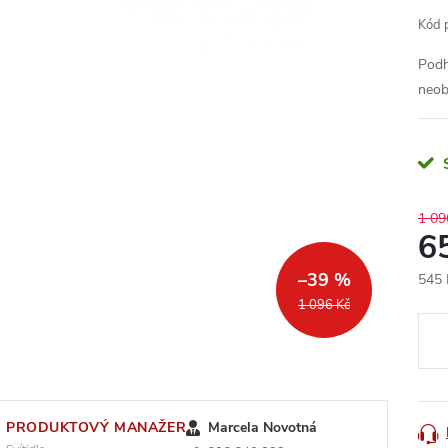
Kód 
Podh
neob
1 09
6
–39 %
545 
Měr
1 096 Kč
cena
PRODUKTOVÝ MANAŽER
Marcela Novotná