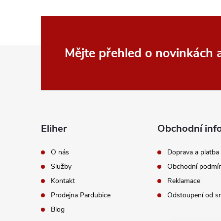
Z
Mějte přehled o novinkách
á
p
a
Eliher
Obchodní inf
t
O nás
Doprava a platba
Služby
Obchodní podmí
í
Kontakt
Reklamace
Prodejna Pardubice
Odstoupení od s
Blog