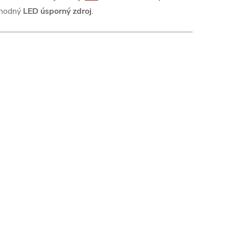
hodný
LED úsporný zdroj
.