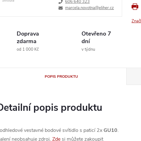
Svítidla
606 640 323
marcela.novotna@eliher.cz
Znač
Doprava
Otevřeno 7
zdarma
dní
od 1 000 Kč
v týdnu
POPIS PRODUKTU
Detailní popis produktu
odhledové vestavné bodové svítidlo s paticí 2x
GU10
.
alení neobsahuje zdroj.
Zde
si můžete zakoupit