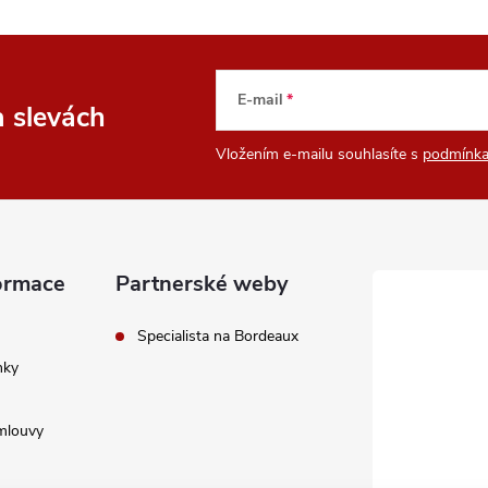
E-mail
a slevách
Vložením e-mailu souhlasíte s
podmínka
ormace
Partnerské weby
Specialista na Bordeaux
nky
mlouvy