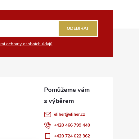
ODEBÍRAT
mi ochrany osobních údajů
eliher
@
eliher.cz
+420 466 799 440
+420 724 022 362