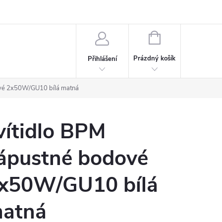
rdeaux
Kariéra
NÁKUPNÍ
KOŠÍK
Prázdný košík
Přihlášení
ové 2x50W/GU10 bílá matná
vítidlo BPM
ápustné bodové
x50W/GU10 bílá
atná