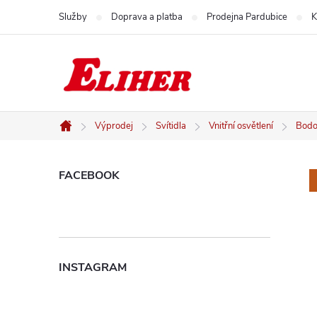
Přejít
Služby
Doprava a platba
Prodejna Pardubice
K
na
obsah
Výprodej
Svítidla
Vnitřní osvětlení
Bodov
Domů
P
FACEBOOK
o
s
INSTAGRAM
t