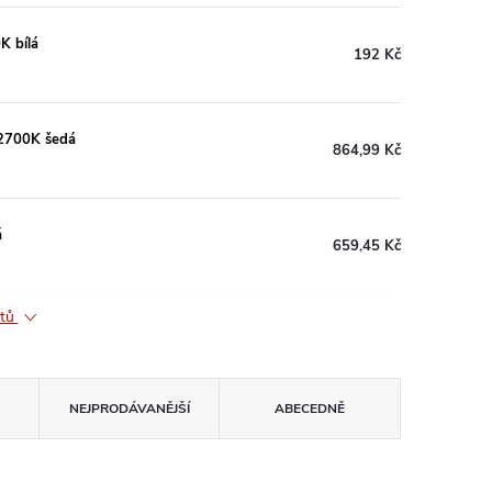
K bílá
192 Kč
 2700K šedá
864,99 Kč
á
659,45 Kč
ktů
NEJPRODÁVANĚJŠÍ
ABECEDNĚ