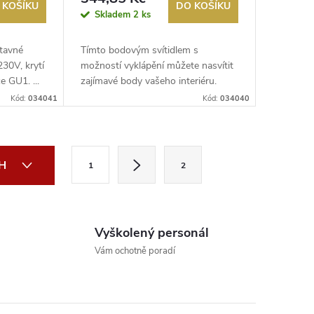
 KOŠÍKU
DO KOŠÍKU
Skladem
2 ks
tavné
Tímto bodovým svítidlem s
230V, krytí
možností vyklápění můžete nasvítit
e GU1. ...
zajímavé body vašeho interiéru.
Hodí se...
Kód:
034041
Kód:
034040
S
CH
1
2
t
r
á
Vyškolený personál
n
Vám ochotně poradí
k
o
v