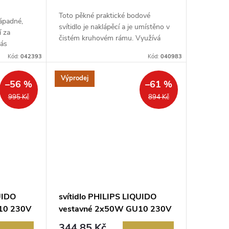
Toto pěkné praktické bodové
nápadné,
svítidlo je naklápěcí a je umístěno v
í za
čistém kruhovém rámu. Využívá
vás
ener...
Kód:
042393
Kód:
040983
Výprodej
–56 %
–61 %
995 Kč
894 Kč
UIDO
svítidlo PHILIPS LIQUIDO
10 230V
vestavné 2x50W GU10 230V
bílá
344,85 Kč