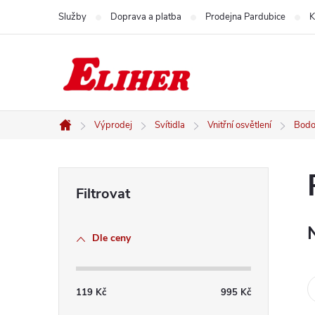
Přejít
Služby
Doprava a platba
Prodejna Pardubice
K
na
obsah
Výprodej
Svítidla
Vnitřní osvětlení
Bodov
Domů
P
o
Dle ceny
s
t
119
Kč
995
Kč