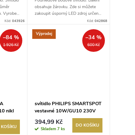
o. Svítidlo
Podhledové bodové svítidlo. Balení
růměr
obsahuje žárovku. Zde si můžete
 Vyrobe...
zakoupit úsporný LED zdroj určen...
Kód:
043926
Kód:
042868
Výprodej
–84 %
–34 %
1 926 Kč
600 Kč
MA
svítidlo PHILIPS SMARTSPOT
0 nikl
vestavné 10W/GU10 230V
hliník
394,99 Kč
DO KOŠÍKU
 KOŠÍKU
Skladem
7 ks