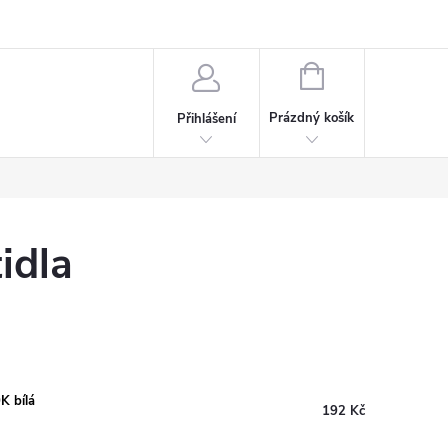
rdeaux
Kariéra
NÁKUPNÍ
KOŠÍK
Prázdný košík
Přihlášení
idla
K bílá
192 Kč