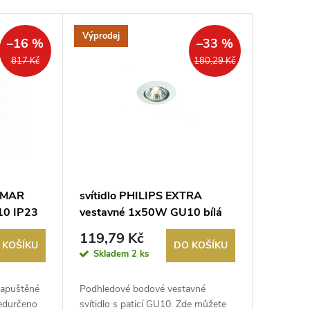
Výprodej
–16 %
–33 %
817 Kč
180,29 Kč
CAMAR
svítidlo PHILIPS EXTRA
10 IP23
vestavné 1x50W GU10 bílá
119,79 Kč
 KOŠÍKU
DO KOŠÍKU
Skladem
2 ks
 zapuštěné
Podhledové bodové vestavné
ředurčeno
svítidlo s paticí GU10. Zde můžete