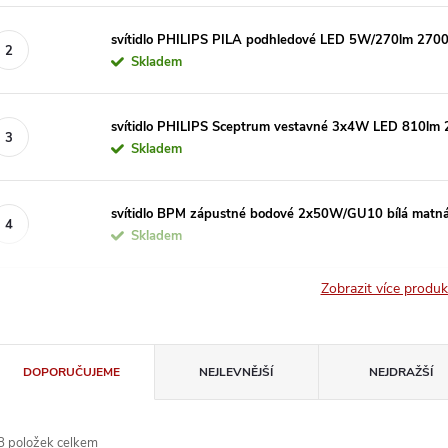
svítidlo PHILIPS PILA podhledové LED 5W/270lm 2700
Skladem
svítidlo PHILIPS Sceptrum vestavné 3x4W LED 810lm
Skladem
svítidlo BPM zápustné bodové 2x50W/GU10 bílá matn
Skladem
Zobrazit více produ
Ř
DOPORUČUJEME
NEJLEVNĚJŠÍ
NEJDRAŽŠÍ
a
8
položek celkem