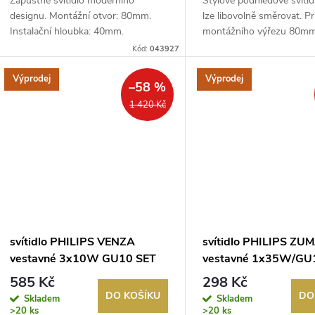
Zápustné svítidlo moderního
Stylové podhledové svítidl
designu. Montážní otvor: 80mm.
lze libovolně směrovat. P
Instalační hloubka: 40mm.
montážního výřezu 80mm.
Vyrobené z kva...
Kód:
043927
Výprodej
Výprodej
–58 %
1 420 Kč
svítidlo PHILIPS VENZA
svítidlo PHILIPS ZU
vestavné 3x10W GU10 SET
vestavné 1x35W/GU1
nikl
585 Kč
298 Kč
DO KOŠÍKU
DO
Skladem
Skladem
>20 ks
>20 ks