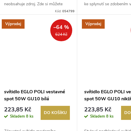
k
neobsahuje zdroj. Zde si můžete
ke splynutí se zdobením v
u
zakoup...
Kód:
054799
t
k
Výprodej
Výprodej
–64 %
ů
624 Kč
t
ů
svítidlo EGLO POLI vestavné
svítidlo EGLO POLI v
spot 50W GU10 bílá
spot 50W GU10 nikl
223,85 Kč
223,85 Kč
DO KOŠÍKU
DO
Skladem
8 ks
Skladem
8 ks