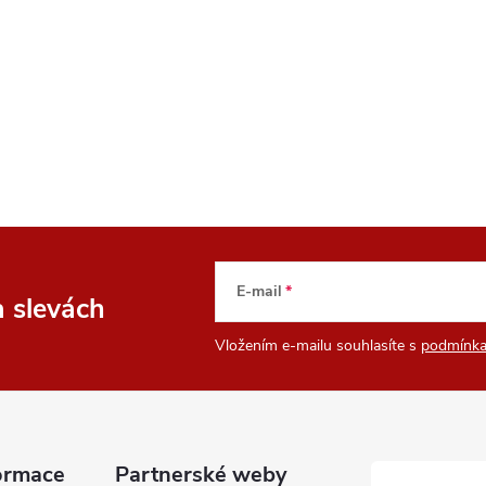
c
p
v
k
y
E-mail
a slevách
v
Vložením e-mailu souhlasíte s
podmínka
ý
p
ormace
Partnerské weby