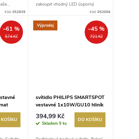
aše...
zakoupit vhodný LED úsporný
zdroj. ...
Kód:
052839
Kód:
052006
Výprodej
–61 %
–45 %
574 Kč
721 Kč
estavné
svítidlo PHILIPS SMARTSPOT
/mat
vestavné 1x10W/GU10 hliník
394,99 Kč
 KOŠÍKU
DO KOŠÍKU
Skladem
9 ks