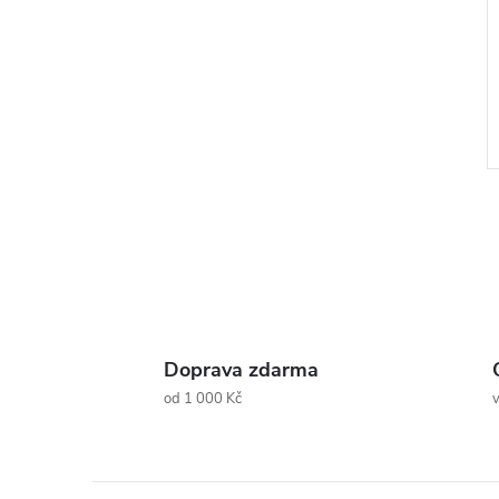
l
Doprava zdarma
od 1 000 Kč
v