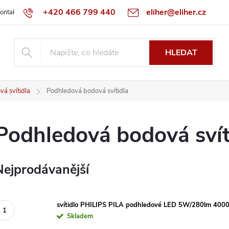
+420 466 799 440
eliher@eliher.cz
ontakt
Obchodní podmínky
Reklamační řád
Specialista na Bo
HLEDAT
á svítidla
Podhledová bodová svítidla
Podhledová bodová svít
Nejprodávanější
svítidlo PHILIPS PILA podhledové LED 5W/280lm 4000
Skladem