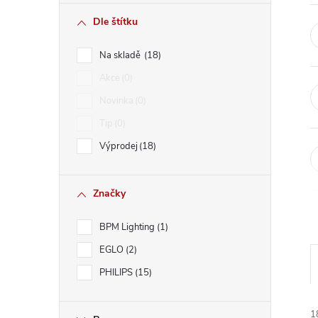
r
Dle štítku
a
Na skladě
18
n
Akce
0
Novinka
0
n
Tip
0
í
Výprodej
18
p
Značky
a
BPM Lighting
1
n
EGLO
2
PHILIPS
15
e
1