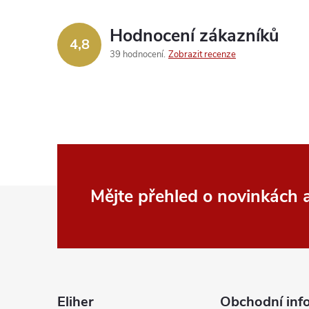
Hodnocení zákazníků
í
4,8
39 hodnocení
Zobrazit recenze
r
Z
Mějte přehled o novinkách
á
p
i
a
Eliher
Obchodní inf