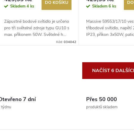
DO KOŠÍKU
DO
Skladem
4 ks
Skladem
6 ks
Zápustné bodové svítidlo je určeno
Massive 59553/17/10 ves
pro tři světelné zdroje typu GU10 s
tříbodové svítidlo, napětí 
max. příkonem 50W. Světelné h...
IP23, příkon 3x50W, patic
Kód:
034042
O
NAČÍST 6 DALŠÍ
v
Otevřeno 7 dní
Přes 50 000
á
 týdnu
produktů skladem
d
a