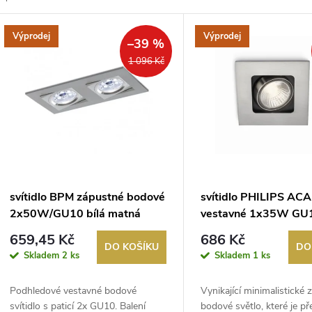
z
V
Výprodej
Výprodej
e
–39 %
ý
1 096 Kč
n
p
p
s
r
p
svítidlo BPM zápustné bodové
svítidlo PHILIPS A
o
2x50W/GU10 bílá matná
vestavné 1x35W GU
r
nikl
659,45 Kč
686 Kč
d
DO KOŠÍKU
DO
Skladem
2 ks
Skladem
1 ks
o
u
Podhledové vestavné bodové
Vynikající minimalistické
d
svítidlo s paticí 2x GU10. Balení
bodové světlo, které je p