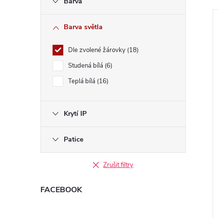
l
Barva
Barva světla
Dle zvolené žárovky
18
Studená bílá
6
í
Teplá bílá
16
i
Krytí IP
Patice
Zrušit filtry
FACEBOOK