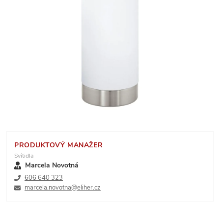
PRODUKTOVÝ MANAŽER
Svítidla
Marcela Novotná
606 640 323
marcela.novotna@eliher.cz