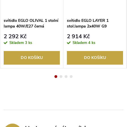
svítidlo EGLO OLIVAL 1 stolní
svítidlo EGLO LAYER 1
lampa 40W/E27 černá
stol.lampa 2x40W G9
chrom/korodované sklo, opál
2 292 Kč
2 914 Kč
sklo, bílá
Skladem
3 ks
Skladem
4 ks
DO KOŠÍKU
DO KOŠÍKU