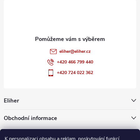
t
í
eliher
@
eliher.cz
+420 466 799 440
+420 724 022 362
Eliher
Obchodní informace
Partnerské weby
K personalizaci obsahu a reklam, poskytování funkcí