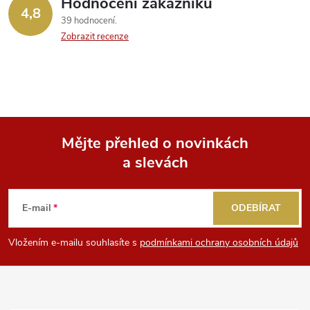
Hodnocení zákazníků
4,8
39 hodnocení
Zobrazit recenze
Mějte přehled o novinkách
a slevách
Z
á
E-mail
ODEBÍRAT
p
Vložením e-mailu souhlasíte s
podmínkami ochrany osobních údajů
a