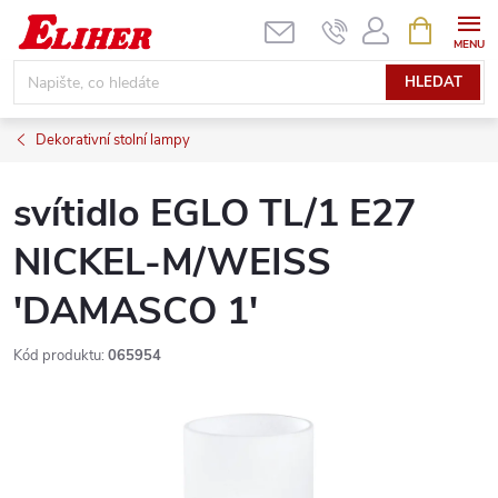
Přejít
NÁKUPNÍ
KOŠÍK
na
obsah
HLEDAT
Dekorativní stolní lampy
svítidlo EGLO TL/1 E27
NICKEL-M/WEISS
'DAMASCO 1'
Kód produktu:
065954