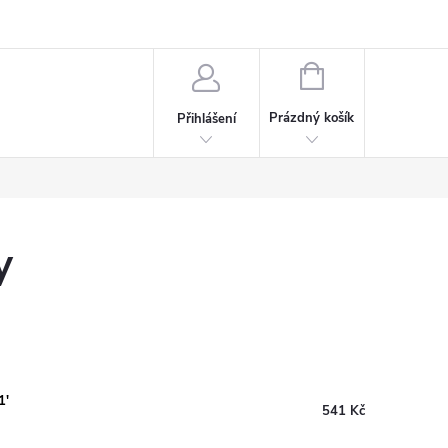
rdeaux
Kariéra
NÁKUPNÍ
KOŠÍK
Prázdný košík
Přihlášení
y
1'
541 Kč