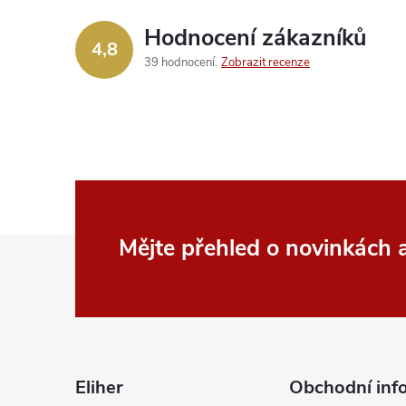
Hodnocení zákazníků
í
4,8
39 hodnocení
Zobrazit recenze
r
Z
Mějte přehled o novinkách
á
p
i
a
Eliher
Obchodní inf