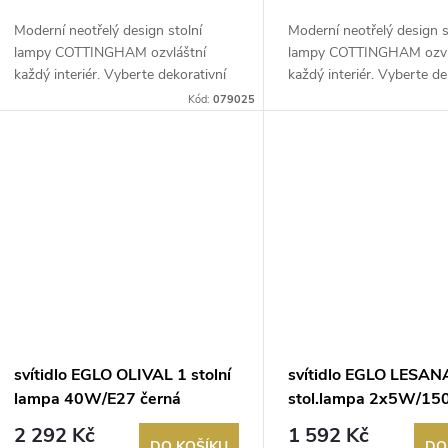
Moderní neotřelý design stolní
Moderní neotřelý design s
lampy COTTINGHAM ozvláštní
lampy COTTINGHAM ozvl
každý interiér. Vyberte dekorativní
každý interiér. Vyberte de
žárovk...
žárov...
Kód:
079025
svítidlo EGLO OLIVAL 1 stolní
svítidlo EGLO LESAN
lampa 40W/E27 černá
stol.lampa 2x5W/15
3000K chrom
2 292 Kč
1 592 Kč
DO KOŠÍKU
DO