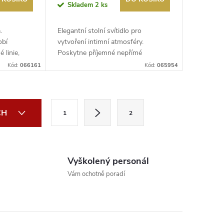
Skladem
2 ks
.
Elegantní stolní svítidlo pro
obí
vytvoření intimní atmosféry.
 linie,
Poskytne příjemné nepřímé
osvětlení. Rozs...
Kód:
066161
Kód:
065954
S
CH
1
2
t
r
á
Vyškolený personál
n
Vám ochotně poradí
k
o
v