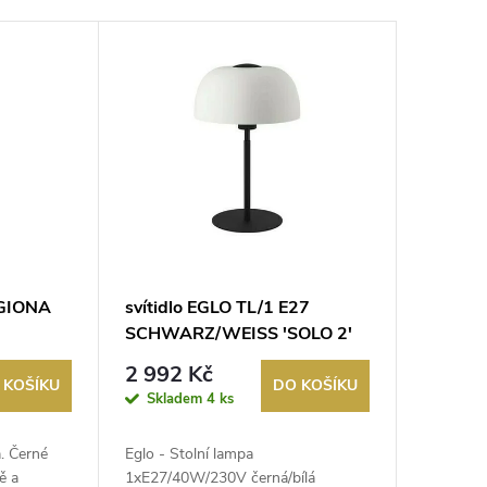
IGIONA
svítidlo EGLO TL/1 E27
SCHWARZ/WEISS 'SOLO 2'
erná
2 992 Kč
 KOŠÍKU
DO KOŠÍKU
Skladem
4 ks
. Černé
Eglo - Stolní lampa
ě a
1xE27/40W/230V černá/bílá