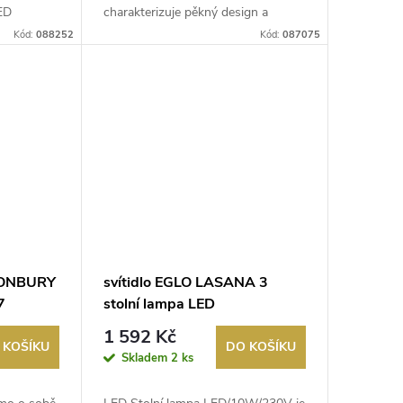
LED
charakterizuje pěkný design a
funkční provedení. Do sv...
Kód:
088252
Kód:
087075
STONBURY
svítidlo EGLO LASANA 3
7
stolní lampa LED
10W/1100lm 3000K černá
1 592 Kč
 KOŠÍKU
DO KOŠÍKU
Skladem
2 ks