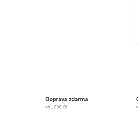
l
Doprava zdarma
od 1 000 Kč
v