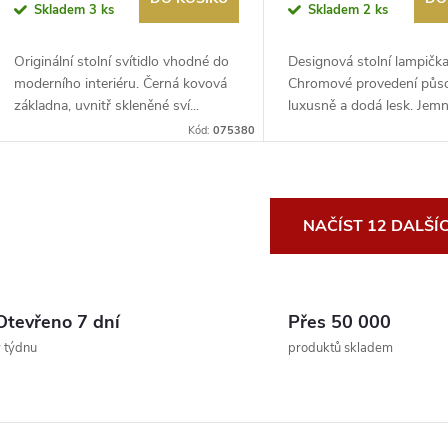
Skladem
3 ks
Skladem
2 ks
Originální stolní svítidlo vhodné do
Designová stolní lampička
moderního interiéru. Černá kovová
Chromové provedení půs
základna, uvnitř skleněné sví...
luxusně a dodá lesk. Jemné
LED technolog...
Kód:
075380
O
NAČÍST 12 DALŠÍ
v
Otevřeno 7 dní
Přes 50 000
á
 týdnu
produktů skladem
d
a