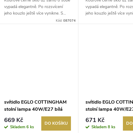
Kouřové černé sklo už samo o sobě
Kouřové černé sklo už s
vypadá elegantně. Po rozsvícení
vypadá elegantně. Po roz
jeho kouzlo ještě více vynikne. S...
jeho kouzlo ještě více vyni
Kód:
087074
svítidlo EGLO COTTINGHAM
svítidlo EGLO COTT
stolní lampa 40W/E27 bílá
stolní lampa 40W/E2
669 Kč
671 Kč
DO KOŠÍKU
DO
Skladem
6 ks
Skladem
8 ks