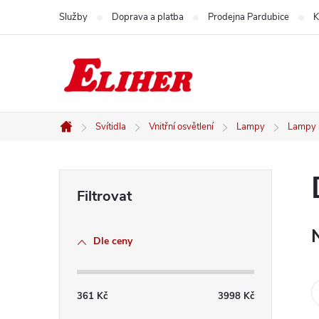
Přejít
Služby
Doprava a platba
Prodejna Pardubice
K
na
obsah
Svítidla
Vnitřní osvětlení
Lampy
Lampy s
Domů
P
o
Dle ceny
s
t
361
Kč
3998
Kč