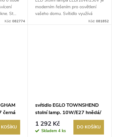
amo o sobě
LED Stolní lampa LED/10W/230V je
svícení
moderním řešením pro osvětlení
kne. St...
vašeho domu. Svítidlo využívá
Integ...
Kód:
082774
Kód:
081852
INGHAM
svítidlo EGLO TOWNSHEND
7 černá
stolní lamp. 10W/E27 hnědá/
černá
1 292 Kč
 KOŠÍKU
DO KOŠÍKU
Skladem
4 ks