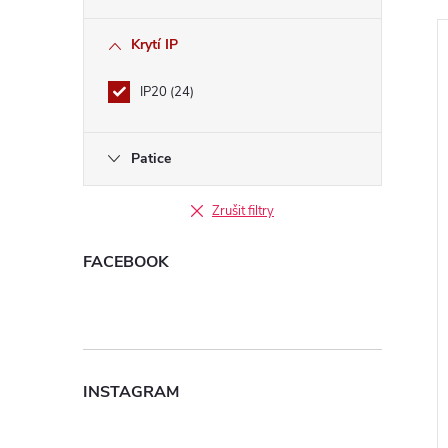
l
Krytí IP
IP20
24
í
Patice
i
Zrušit filtry
FACEBOOK
INSTAGRAM