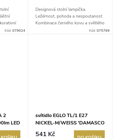
tolní
Designová stolní lampička.
áštní
Ležérnost, pohoda a nespoutanost.
korativní
Kombinace černého kovu a světlého
dřeva...
Kód:
079024
Kód:
075769
A 2
svítidlo EGLO TL/1 E27
00lm LED
NICKEL-M/WEISS 'DAMASCO
1'
541 Kč
 KOŠÍKU
DO KOŠÍKU