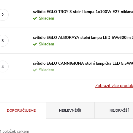
svítidlo EGLO TROY 3 stolní lampa 1x100W E27 nikl/mat,
Skladem
svítidlo EGLO ALBORAYA stolní lampa LED 5W/600lm 
Skladem
svítidlo EGLO CANNIGIONA stolní lampička LED 5,5W
Skladem
Zobrazit více produ
Ř
DOPORUČUJEME
NEJLEVNĚJŠÍ
NEJDRAŽŠÍ
a
4
položek celkem