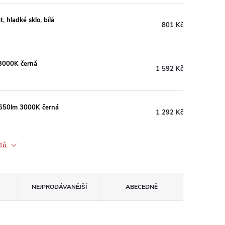
 hladké sklo, bílá
801 Kč
3000K černá
1 592 Kč
/650lm 3000K černá
1 292 Kč
ktů
NEJPRODÁVANĚJŠÍ
ABECEDNĚ