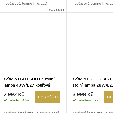
k
nadčasově. Jemné linie, LED
nadčasově. Jemné linie, 
u
technologie...
technologie...
Kód:
088356
t
k
ů
t
ů
svítidlo EGLO SOLO 2 stolní
svítidlo EGLO GLA
lampa 40W/E27 kouřová
stolní lampa 28W/E2
černá
kouřová černá
2 992 Kč
3 998 Kč
DO KOŠÍKU
DO
Skladem
4 ks
Skladem
3 ks