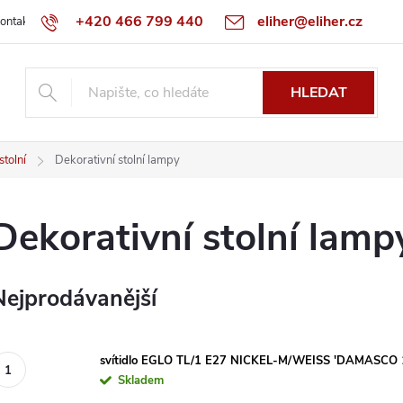
+420 466 799 440
eliher@eliher.cz
ontakt
Obchodní podmínky
Reklamační řád
Specialista na Bo
HLEDAT
tolní
Dekorativní stolní lampy
Dekorativní stolní lamp
Nejprodávanější
svítidlo EGLO TL/1 E27 NICKEL-M/WEISS 'DAMASCO 
Skladem