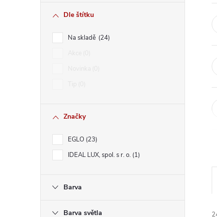
r
Dle štítku
a
Na skladě
24
n
Akce
0
Novinka
0
n
Tip
0
í
Značky
p
EGLO
23
a
IDEAL LUX, spol. s r. o.
1
n
Barva
e
Barva světla
2