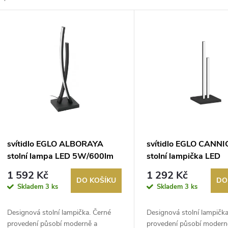
z
V
e
ý
n
p
p
s
r
p
svítidlo EGLO ALBORAYA
svítidlo EGLO CANN
o
stolní lampa LED 5W/600lm
stolní lampička LED
r
3000K černá
5,5W/650lm 3000K č
1 592 Kč
1 292 Kč
d
DO KOŠÍKU
DO
Skladem
3 ks
Skladem
3 ks
o
u
Designová stolní lampička. Černé
Designová stolní lampička
d
provedení působí moderně a
provedení působí modern