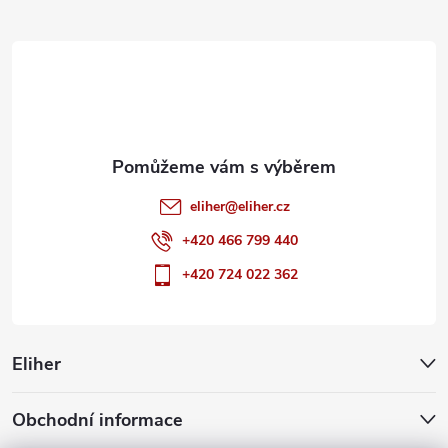
t
í
eliher
@
eliher.cz
+420 466 799 440
+420 724 022 362
Eliher
Obchodní informace