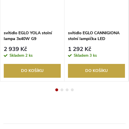
svítidlo EGLO YOLA stolní
svítidlo EGLO CANNIGIONA
lampa 3x40W G9
stolní lampička LED
bílá/oranžová
5,5W/650lm 3000K černá
2 939 Kč
1 292 Kč
Skladem
2 ks
Skladem
3 ks
DO KOŠÍKU
DO KOŠÍKU