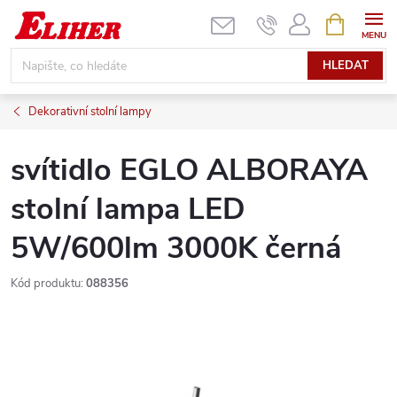
Přejít
NÁKUPNÍ
KOŠÍK
na
obsah
HLEDAT
Dekorativní stolní lampy
svítidlo EGLO ALBORAYA
stolní lampa LED
5W/600lm 3000K černá
Kód produktu:
088356