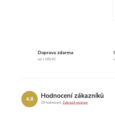
Doprava zdarma
l
od 1 000 Kč
v
Hodnocení zákazníků
4,8
39 hodnocení
Zobrazit recenze
í