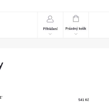
rdeaux
Kariéra
NÁKUPNÍ
KOŠÍK
Prázdný košík
Přihlášení
y
1'
541 Kč