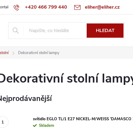
+420 466 799 440
eliher@eliher.cz
ontakt
Obchodní podmínky
Reklamační řád
Specialista na Bo
HLEDAT
tolní
Dekorativní stolní lampy
Dekorativní stolní lamp
Nejprodávanější
svítidlo EGLO TL/1 E27 NICKEL-M/WEISS 'DAMASCO 
Skladem