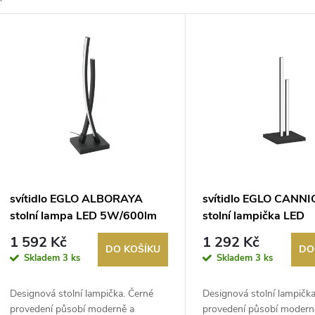
z
V
e
ý
n
p
p
s
r
p
svítidlo EGLO ALBORAYA
svítidlo EGLO CANN
o
stolní lampa LED 5W/600lm
stolní lampička LED
r
3000K černá
5,5W/650lm 3000K č
1 592 Kč
1 292 Kč
d
DO KOŠÍKU
DO
Skladem
3 ks
Skladem
3 ks
o
u
Designová stolní lampička. Černé
Designová stolní lampička
d
provedení působí moderně a
provedení působí modern