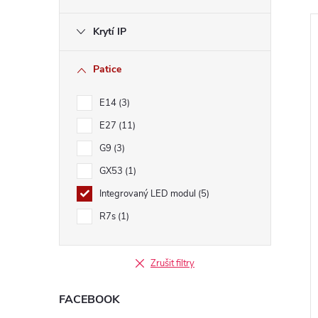
l
Krytí IP
Patice
E14
3
í
i
E27
11
G9
3
GX53
1
Integrovaný LED modul
5
R7s
1
Zrušit filtry
FACEBOOK