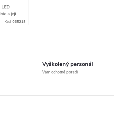
a
s LED
ie a její
Kód:
065218
Vyškolený personál
Vám ochotně poradí