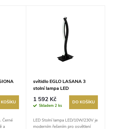
IGIONA
svítidlo EGLO LASANA 3
stolní lampa LED
erná
10W/1100lm 3000K černá
1 592 Kč
 KOŠÍKU
DO KOŠÍKU
Skladem
2 ks
. Černé
LED Stolní lampa LED/10W/230V je
ě a
moderním řešením pro osvětlení