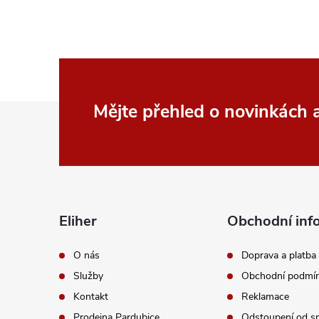
r
Z
Mějte přehled o novinkách
á
p
a
Eliher
Obchodní inf
i
t
O nás
Doprava a platba
Služby
Obchodní podmí
í
Kontakt
Reklamace
Prodejna Pardubice
Odstoupení od s