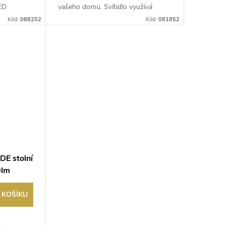
LED
vašeho domu. Svítidlo využívá
Integ...
Kód:
088252
Kód:
081852
DE stolní
0lm
 KOŠÍKU