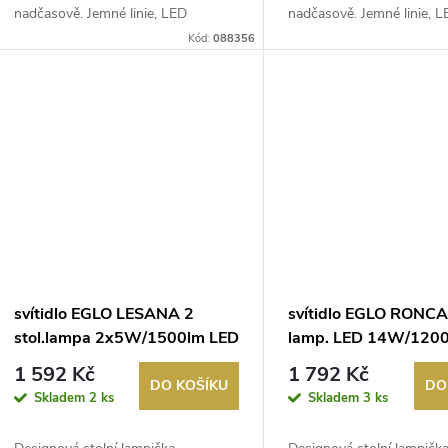
k
nadčasově. Jemné linie, LED
nadčasově. Jemné linie, 
u
technologie...
technologie...
Kód:
088356
t
k
ů
t
ů
svítidlo EGLO LESANA 2
svítidlo EGLO RONCA
stol.lampa 2x5W/1500lm LED
lamp. LED 14W/120
3000K chrom
3000K chrom
1 592 Kč
1 792 Kč
DO KOŠÍKU
DO
Skladem
2 ks
Skladem
3 ks