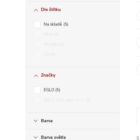
r
Dle štítku
a
Na skladě
5
n
Akce
0
Novinka
0
n
Tip
0
í
Značky
p
EGLO
5
a
IDEAL LUX, spol. s r. o.
0
n
Barva
e
Barva světla
5