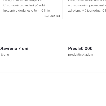
Designová stolní lampička.
Designová stolní lampičk
Chromové provedení působí
v chromovém provedení 
luxusně a dodá lesk. Jemné linie,
zdrojem. Má jednoduché lin
LED technolog...
tvar připo...
Kód:
066161
O
v
Otevřeno 7 dní
Přes 50 000
 týdnu
produktů skladem
á
d
a
c