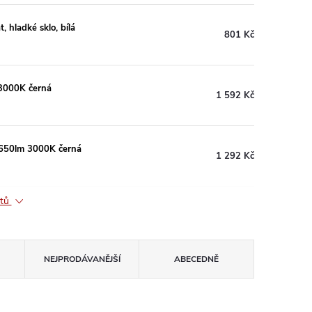
 hladké sklo, bílá
801 Kč
3000K černá
1 592 Kč
/650lm 3000K černá
1 292 Kč
ktů
NEJPRODÁVANĚJŠÍ
ABECEDNĚ