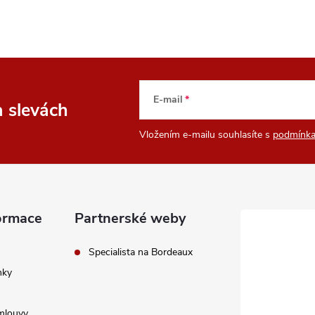
p
v
k
E-mail
a slevách
y
Vložením e-mailu souhlasíte s
podmínka
v
ý
p
ormace
Partnerské weby
Specialista na Bordeaux
s
nky
u
mlouvy