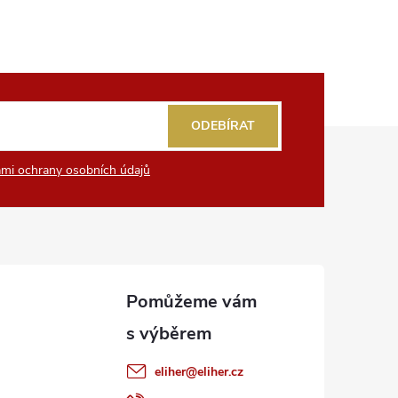
ODEBÍRAT
mi ochrany osobních údajů
eliher
@
eliher.cz