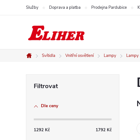
Přejít
Služby
Doprava a platba
Prodejna Pardubice
K
na
obsah
Svítidla
Vnitřní osvětlení
Lampy
Lampy s
Domů
P
o
Dle ceny
s
t
1292
Kč
1792
Kč