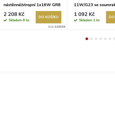
nástěnné/stropní 1x16W GR8
11W/G23 se soumra
IP44 chrom, hladké sklo, bílá
stmíváním IP54
2 208 Kč
1 092 Kč
DO KOŠÍKU
DO
Skladem
8 ks
Skladem
1 ks
Kód:
029559