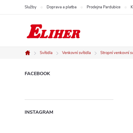
Přejít
Služby
Doprava a platba
Prodejna Pardubice
K
na
obsah
Svítidla
Venkovní svítidla
Stropní venkovní sv
Domů
P
FACEBOOK
o
s
INSTAGRAM
t