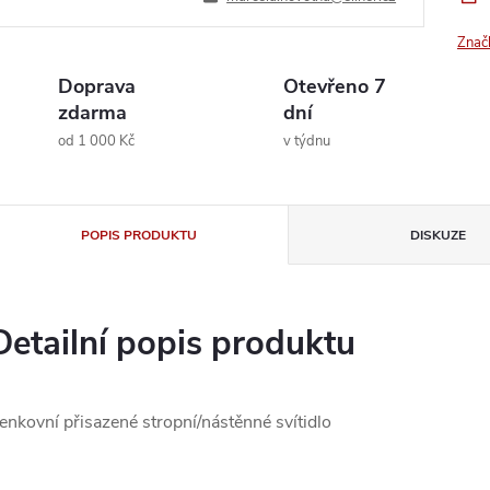
Znač
Doprava
Otevřeno 7
zdarma
dní
od 1 000 Kč
v týdnu
POPIS PRODUKTU
DISKUZE
Detailní popis produktu
enkovní přisazené stropní/nástěnné svítidlo