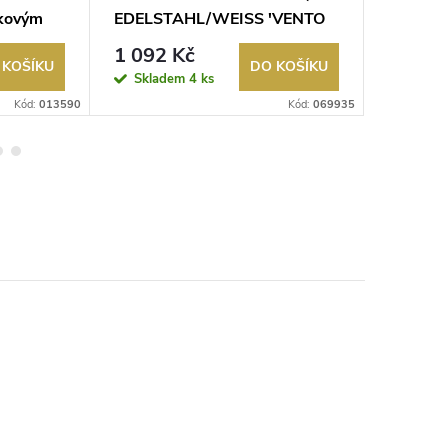
kovým
EDELSTAHL/WEISS 'VENTO
LED 25
2'
IP65
1 092 Kč
734 K
 KOŠÍKU
DO KOŠÍKU
Skladem
4 ks
Sklad
Kód:
013590
Kód:
069935