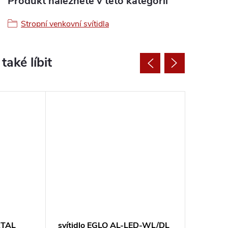
Produkt naleznete v této kategorii
Stropní venkovní svítidla
RTAL
svítidlo EGLO AL-LED-WL/DL
svítid