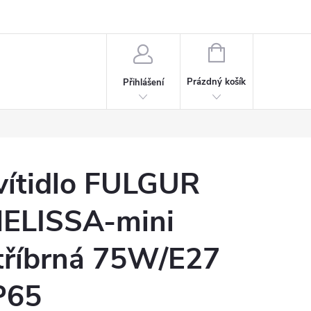
rdeaux
Kariéra
NÁKUPNÍ
KOŠÍK
Prázdný košík
Přihlášení
vítidlo FULGUR
ELISSA-mini
tříbrná 75W/E27
P65