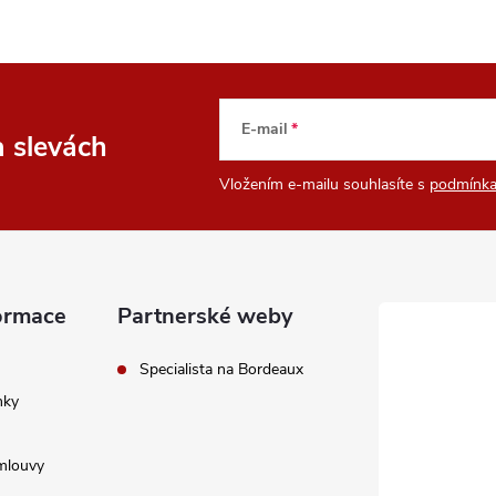
E-mail
a slevách
Vložením e-mailu souhlasíte s
podmínka
ormace
Partnerské weby
Specialista na Bordeaux
nky
mlouvy