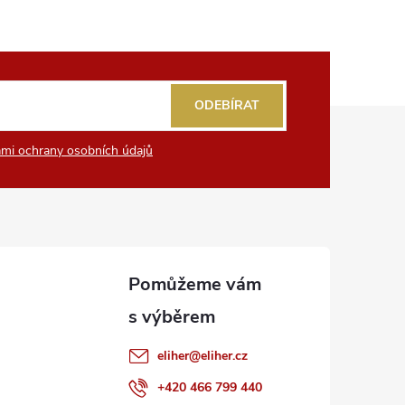
ODEBÍRAT
mi ochrany osobních údajů
eliher
@
eliher.cz
+420 466 799 440