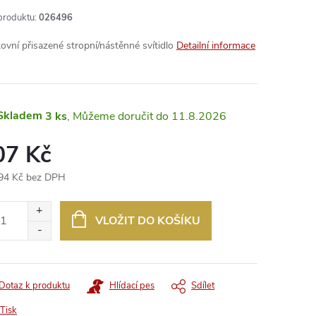
produktu:
026496
ovní přisazené stropní/nástěnné svítidlo
Detailní informace
Skladem
3 ks
11.8.2026
07 Kč
94 Kč bez DPH
ná
:
VLOŽIT DO KOŠÍKU
Dotaz k produktu
Hlídací pes
Sdílet
Tisk