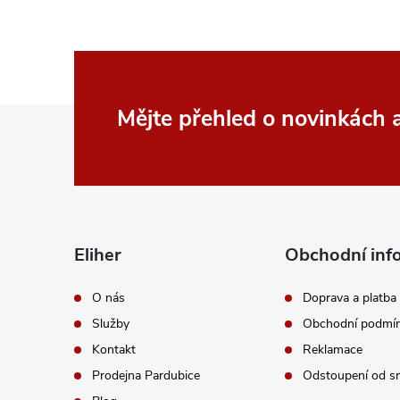
Z
Mějte přehled o novinkách
á
p
a
Eliher
Obchodní inf
t
O nás
Doprava a platba
Služby
Obchodní podmí
í
Kontakt
Reklamace
Prodejna Pardubice
Odstoupení od s