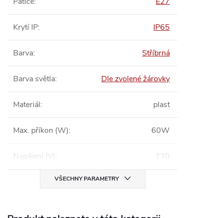
Patice
:
E27
Krytí IP
:
IP65
Barva
:
Stříbrná
Barva světla
:
Dle zvolené žárovky
Materiál
:
plast
Max. příkon (W)
:
60W
Napájení (V)
:
230
VŠECHNY PARAMETRY