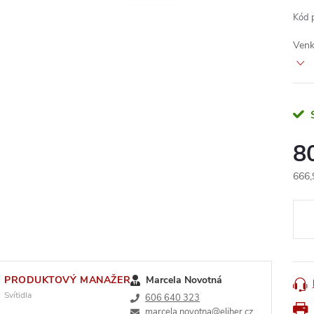
Kód 
Venk
8
666,
Měr
cena
PRODUKTOVÝ MANAŽER
Marcela Novotná
Svítidla
606 640 323
marcela.novotna@eliher.cz