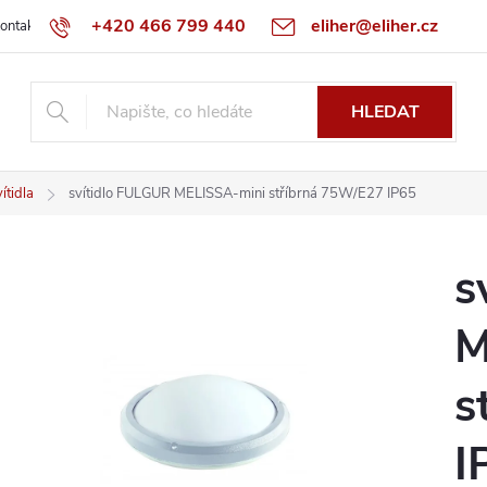
+420 466 799 440
eliher@eliher.cz
ontakt
Obchodní podmínky
Reklamační řád
Specialista na Bo
HLEDAT
ítidla
svítidlo FULGUR MELISSA-mini stříbrná 75W/E27 IP65
s
M
s
I