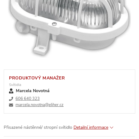
PRODUKTOVÝ MANAŽER
Svítidla
Marcela Novotná
606 640 323
marcela.novotna@eliher.cz
Přisazené nástěnné/ stropní svítidlo
Detailní informace