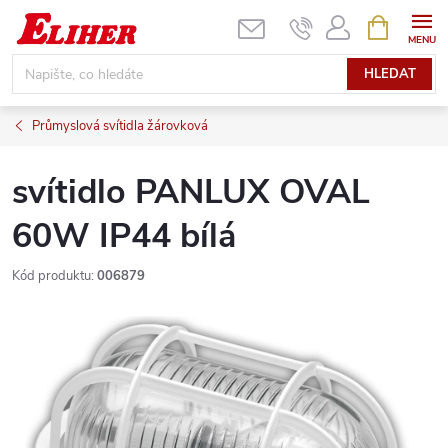
Přejít
NÁKUPNÍ
KOŠÍK
na
obsah
HLEDAT
Průmyslová svítidla žárovková
svítidlo PANLUX OVAL
60W IP44 bílá
Kód produktu:
006879