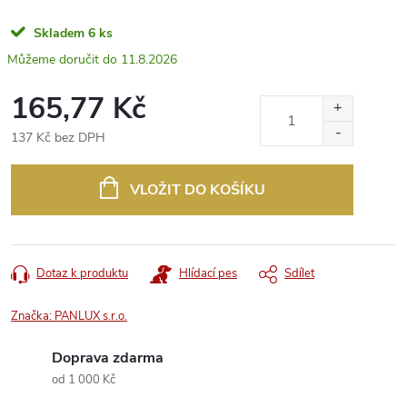
Skladem
6 ks
11.8.2026
165,77 Kč
137 Kč bez DPH
Měrná
cena:
VLOŽIT DO KOŠÍKU
Dotaz k produktu
Hlídací pes
Sdílet
Značka:
PANLUX s.r.o.
Doprava zdarma
od 1 000 Kč