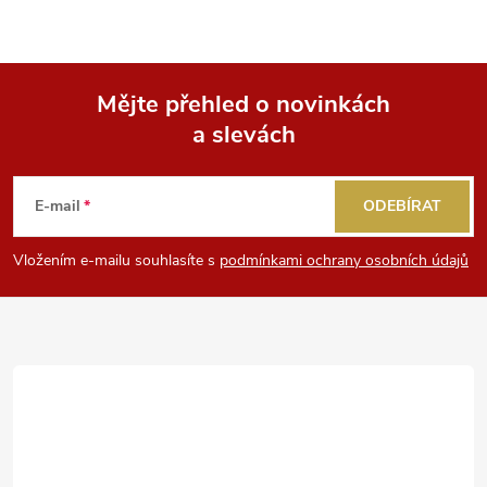
Mějte přehled o novinkách
a slevách
Z
á
E-mail
ODEBÍRAT
p
Vložením e-mailu souhlasíte s
podmínkami ochrany osobních údajů
a
t
í