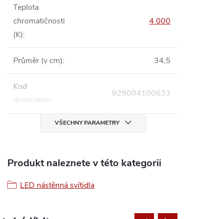
Teplota
chromatičnosti
4 000
(K)
:
Průměr (v cm)
:
34,5
Kod
929004100623
dodavatele
:
VŠECHNY PARAMETRY
Produkt naleznete v této kategorii
LED nástěnná svítidla