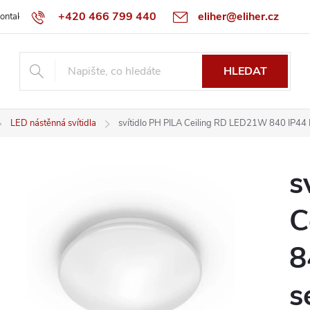
+420 466 799 440
eliher@eliher.cz
ontakt
Obchodní podmínky
Reklamační řád
Specialista na Bo
HLEDAT
LED nástěnná svítidla
svítidlo PH PILA Ceiling RD LED21W 840 IP4
s
C
8
s