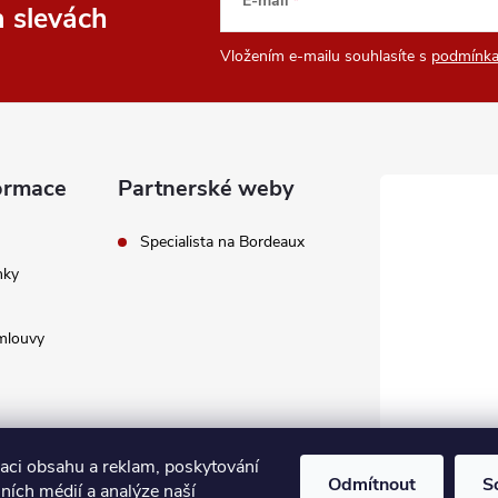
E-mail
a slevách
Vložením e-mailu souhlasíte s
podmínka
ormace
Partnerské weby
Specialista na Bordeaux
nky
mlouvy
zaci obsahu a reklam, poskytování
Odmítnout
S
lních médií a analýze naší