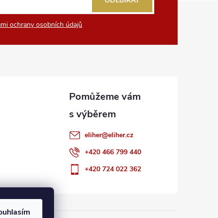
ODEBÍRAT
mi ochrany osobních údajů
eliher
@
eliher.cz
+420 466 799 440
+420 724 022 362
ouhlasím