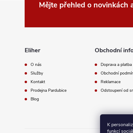
Z
Mějte přehled o novinkách
á
p
a
Eliher
Obchodní inf
t
O nás
Doprava a platba
Služby
Obchodní podmí
í
Kontakt
Reklamace
Prodejna Pardubice
Odstoupení od s
Blog
K personali
funkcí sociá