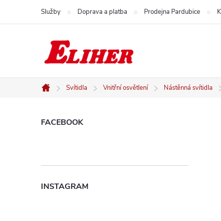
Přejít
Služby
Doprava a platba
Prodejna Pardubice
K
na
obsah
Svítidla
Vnitřní osvětlení
Nástěnná svítidla
Domů
P
FACEBOOK
o
s
INSTAGRAM
t