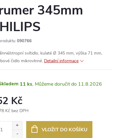
rumer 345mm
HILIPS
produktu:
090766
ěnné/stropní svítidlo, kulaté Ø 345 mm, výška 71 mm,
bové čidlo mikrovlnné.
Detailní informace
Skladem
11 ks
11.8.2026
52 Kč
78 Kč bez DPH
ná
:
VLOŽIT DO KOŠÍKU