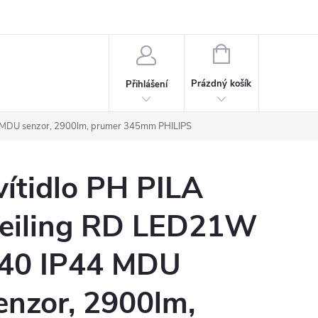
rdeaux
Kariéra
NÁKUPNÍ
KOŠÍK
Prázdný košík
Přihlášení
4 MDU senzor, 2900lm, prumer 345mm PHILIPS
vítidlo PH PILA
eiling RD LED21W
40 IP44 MDU
enzor, 2900lm,