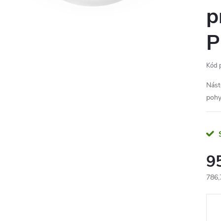
p
P
Kód 
Nást
pohy
9
786,
Měr
cena