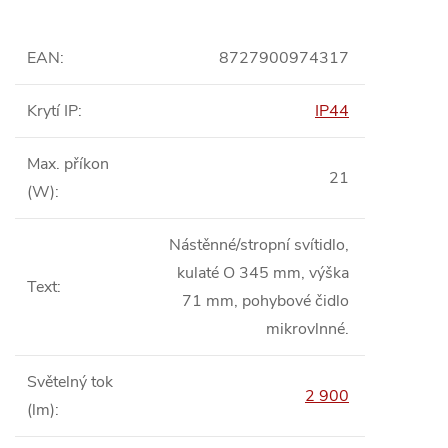
EAN
:
8727900974317
Krytí IP
:
IP44
Max. příkon
21
(W)
:
Nástěnné/stropní svítidlo,
kulaté O 345 mm, výška
Text
:
71 mm, pohybové čidlo
mikrovlnné.
Světelný tok
2 900
(lm)
: