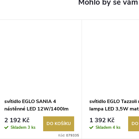
svítidlo EGLO SANIA 4
svítidlo EGLO Tazzoli
nástěnné LED 12W/1400lm
lampa LED 3,5W mat
3000K matný nikl
schrom , černá, výstu
2 192 Kč
1 392 Kč
nabíjení USB
DO KOŠÍKU
DO
Skladem
3 ks
Skladem
4 ks
Kód:
079335