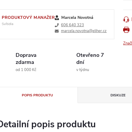
PRODUKTOVÝ MANAŽER
Marcela Novotná
Svítidla
606 640 323
marcela.novotna@eliher.cz
Znač
Doprava
Otevřeno 7
zdarma
dní
od 1 000 Kč
v týdnu
POPIS PRODUKTU
DISKUZE
Detailní popis produktu