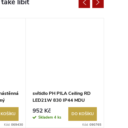
 nástěnná
svítidlo PH PILA Ceiling RD
svítidl
ný
LED21W 830 IP44 MDU
nástěn
p pro
senzor, 2750lm, prumer
3000K b
952 Kč
1 892
345mm PHILIPS
 KOŠÍKU
DO KOŠÍKU
Skladem
4 ks
Sklad
Kód:
069430
Kód:
090765