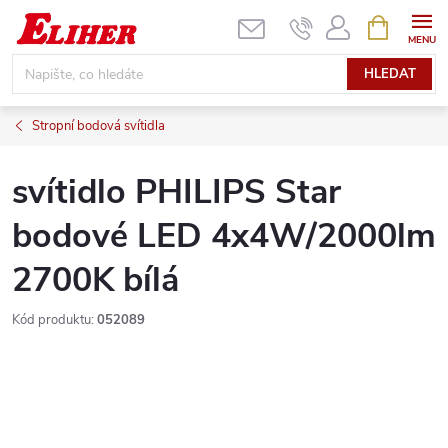
Přejít
NÁKUPNÍ
KOŠÍK
na
obsah
HLEDAT
Stropní bodová svítidla
svítidlo PHILIPS Star
bodové LED 4x4W/2000lm
2700K bílá
Kód produktu:
052089