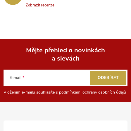
Zobrazit recenze
Mějte přehled o novinkách
a slevách
Z
á
E-mail
ODEBÍRAT
p
Vložením e-mailu souhlasíte s
podmínkami ochrany osobních údajů
a
t