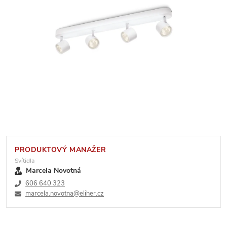
PRODUKTOVÝ MANAŽER
Svítidla
Marcela Novotná
606 640 323
marcela.novotna@eliher.cz