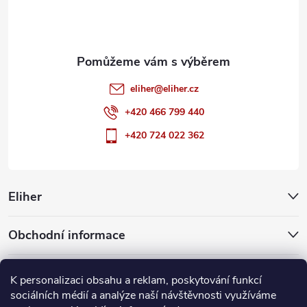
í
eliher
@
eliher.cz
+420 466 799 440
+420 724 022 362
Eliher
Obchodní informace
Partnerské weby
K personalizaci obsahu a reklam, poskytování funkcí
sociálních médií a analýze naší návštěvnosti využíváme