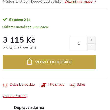
Nástěnné/ stropní bodové LED svítidlo
Detailní informace
Skladem
2 ks
10.8.2026
3 115 Kč
2 574,38 Kč bez DPH
Měrná
cena:
VLOŽIT DO KOŠÍKU
Dotaz k produktu
Hlídací pes
Sdílet
Značka:
PHILIPS
Doprava zdarma