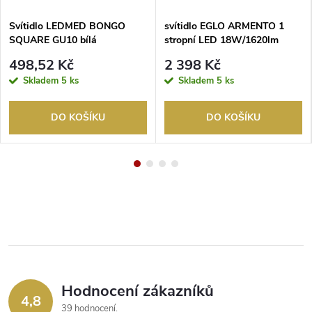
Svítidlo LEDMED BONGO
svítidlo EGLO ARMENTO 1
SQUARE GU10 bílá
stropní LED 18W/1620lm
3000K matný nikl
498,52 Kč
2 398 Kč
Skladem
5 ks
Skladem
5 ks
DO KOŠÍKU
DO KOŠÍKU
Hodnocení zákazníků
4,8
39 hodnocení