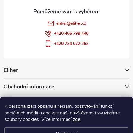
eliher
@
eliher.cz
+420 466 799 440
+420 724 022 362
Eliher
Obchodní informace
Partnerské weby
K personalizaci obsahu a reklam, poskytování funkcí
sociálních médií a analýze naší návštěvnosti využíváme
soubory cookies. Více informací
zde
.
Copyright 2026
Eliher
. Všechna práva vyhrazena.
Upravit nastavení
cookies