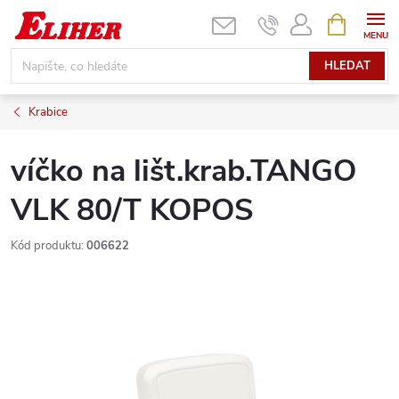
Přejít
NÁKUPNÍ
KOŠÍK
na
obsah
HLEDAT
Krabice
víčko na lišt.krab.TANGO
VLK 80/T KOPOS
Kód produktu:
006622