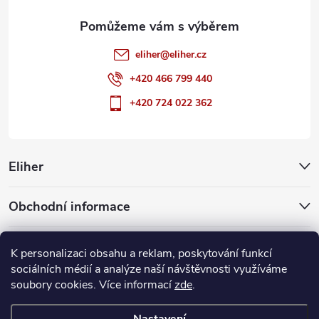
eliher
@
eliher.cz
+420 466 799 440
+420 724 022 362
Eliher
Obchodní informace
Partnerské weby
K personalizaci obsahu a reklam, poskytování funkcí
sociálních médií a analýze naší návštěvnosti využíváme
soubory cookies. Více informací
zde
.
Copyright 2026
Eliher
. Všechna práva vyhrazena.
Upravit nastavení
cookies