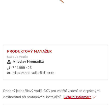
PRODUKTOVÝ MANAŽER
Kabely a vodiče
Miloslav Hromádka
724 999 426
miloslav.hromadka@eliher.cz
Ohebný jednožilový vodič CYA pro vnitřní vedení se zlepšenými
vlastnostmi při protahování instalační...
Detailní informace