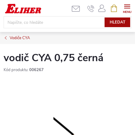
Přejít
NÁKUPNÍ
KOŠÍK
na
obsah
HLEDAT
Vodiče CYA
vodič CYA 0,75 černá
Kód produktu:
006267