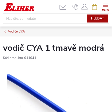
Přejít
NÁKUPNÍ
KOŠÍK
na
obsah
HLEDAT
Vodiče CYA
vodič CYA 1 tmavě modrá
Kód produktu:
011041