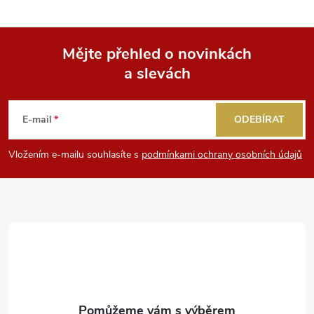
Mějte přehled o novinkách
a slevách
Z
á
E-mail
ODEBÍRAT
p
Vložením e-mailu souhlasíte s
podmínkami ochrany osobních údajů
a
t
í