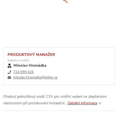
PRODUKTOVÝ MANAŽER
Kabely a vodiče
Miloslav Hromádka
724 999 426
miloslav.hromadka@eliher.cz
Ohebný jednožilový vodič CYA pro vnitřní vedení se zlepšenými
vlastnostmi při protahování instalační...
Detailní informace