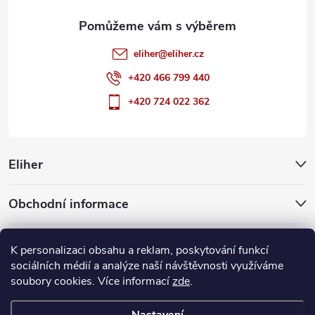
eliher
@
eliher.cz
+420 466 799 440
+420 724 022 362
Eliher
Obchodní informace
Partnerské weby
K personalizaci obsahu a reklam, poskytování funkcí
sociálních médií a analýze naší návštěvnosti využíváme
soubory cookies. Více informací
zde
.
Copyright 2026
Eliher
. Všechna práva vyhrazena.
Upravit nastavení
cookies