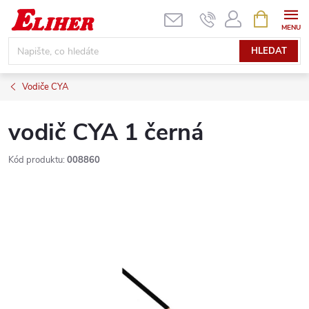
Přejít
NÁKUPNÍ
KOŠÍK
na
obsah
HLEDAT
Vodiče CYA
vodič CYA 1 černá
Kód produktu:
008860