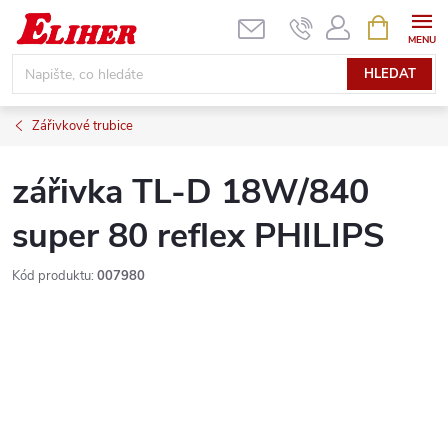
Přejít
NÁKUPNÍ
KOŠÍK
na
obsah
HLEDAT
Zářivkové trubice
zářivka TL-D 18W/840
super 80 reflex PHILIPS
Kód produktu:
007980