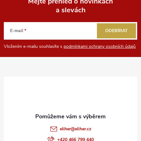
Mějte přehled o novinkách
a slevách
Z
á
E-mail
ODEBÍRAT
p
Vložením e-mailu souhlasíte s
podmínkami ochrany osobních údajů
a
t
í
eliher
@
eliher.cz
+420 466 799 440