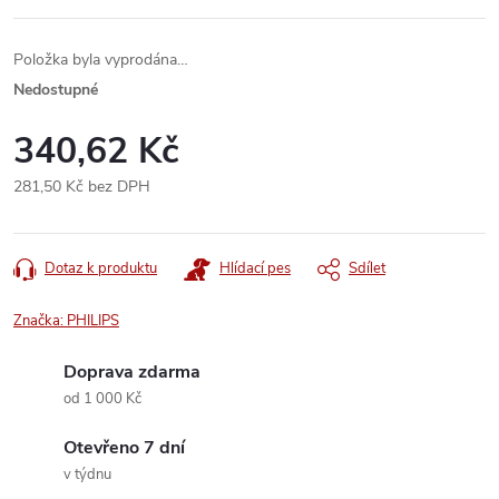
Položka byla vyprodána…
Nedostupné
340,62 Kč
281,50 Kč bez DPH
Měrná
cena:
Dotaz k produktu
Hlídací pes
Sdílet
Značka:
PHILIPS
Doprava zdarma
od 1 000 Kč
Otevřeno 7 dní
v týdnu