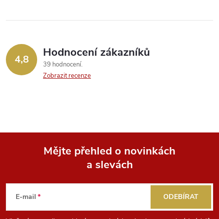
ů
ů
l
á
Hodnocení zákazníků
d
4,8
39 hodnocení
a
Zobrazit recenze
c
í
p
Mějte přehled o novinkách
r
a slevách
Z
v
k
á
E-mail
ODEBÍRAT
y