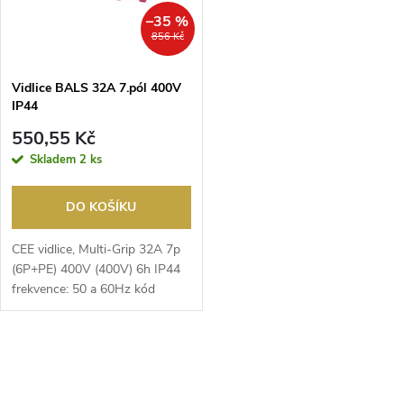
n
i
–35 %
856 Kč
í
s
p
Vidlice BALS 32A 7.pól 400V
IP44
p
r
550,55 Kč
r
Skladem
2 ks
o
o
DO KOŠÍKU
d
d
CEE vidlice, Multi-Grip 32A 7p
u
(6P+PE) 400V (400V) 6h IP44
frekvence: 50 a 60Hz kód
u
barvy: červená R...
k
k
O
t
t
v