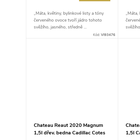
„Máta, květiny, bylinkové listy a tóny
„Máta, 
červeného ovoce tvoří jádro tohoto
červené
svěžího, jasného, středně ...
svěžího
Kód:
VI93476
Chateau Reaut 2020 Magnum
Chate
1,5l dřev. bedna Cadillac Cotes
1,5l 