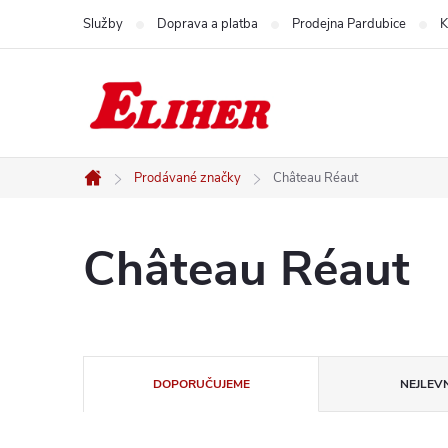
Přejít
Služby
Doprava a platba
Prodejna Pardubice
K
na
obsah
Prodávané značky
Château Réaut
Domů
Château Réaut
Ř
DOPORUČUJEME
NEJLEVN
a