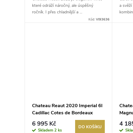
d
k
které odráží náročný, ale úspěšný
a svěží
u
ročník. I přes chladnější a ...
kombinuj
t
Kód:
VI93636
k
ů
t
ů
Chateau Reaut 2020 Imperial 6l
Chate
Cadillac Cotes de Bordeaux
Magnu
Borde
6 995 Kč
4 18
DO KOŠÍKU
Skladem
2 ks
Skl