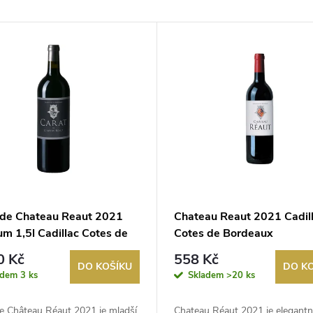
 de Chateau Reaut 2021
Chateau Reaut 2021 Cadil
m 1,5l Cadillac Cotes de
Cotes de Bordeaux
aux
0 Kč
558 Kč
DO KOŠÍKU
DO K
adem
3 ks
Skladem
>20 ks
de Château Réaut 2021 je mladší
Chateau Réaut 2021 je elegantní