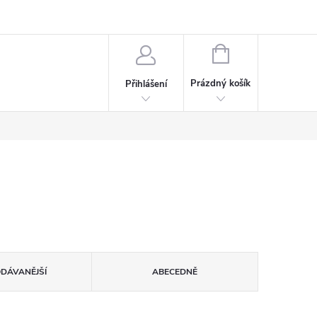
rdeaux
Kariéra
NÁKUPNÍ
KOŠÍK
Prázdný košík
Přihlášení
ODÁVANĚJŠÍ
ABECEDNĚ