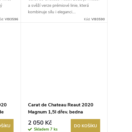
ný
a svěží verze prémiové linie, která
kombinuje sílu i eleganci....
ód:
VI93596
Kód:
VI93590
020
Carat de Chateau Reaut 2020
de
Magnum 1,5l dřev. bedna
Cadillac Cotes de Bordeaux
2 050 Kč
OŠÍKU
DO KOŠÍKU
Skladem
7 ks