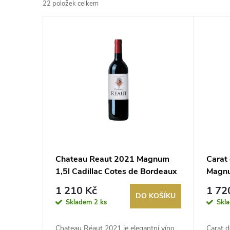
22
položek celkem
z
V
e
ý
n
p
í
i
p
s
r
p
Chateau Reaut 2021 Magnum
Carat
o
1,5l Cadillac Cotes de Bordeaux
Magnu
r
Borde
d
1 210 Kč
1 72
DO KOŠÍKU
o
Skladem
2 ks
Skl
u
Chateau Réaut 2021 je elegantní víno,
Carat 