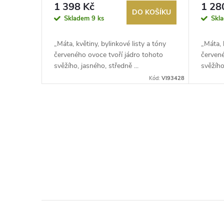
de Bordeaux
1 398 Kč
1 28
DO KOŠÍKU
Skladem
9 ks
Skl
„Máta, květiny, bylinkové listy a tóny
„Máta, 
červeného ovoce tvoří jádro tohoto
červené
svěžího, jasného, středně ...
svěžího
Kód:
VI93428
O
v
l
á
d
a