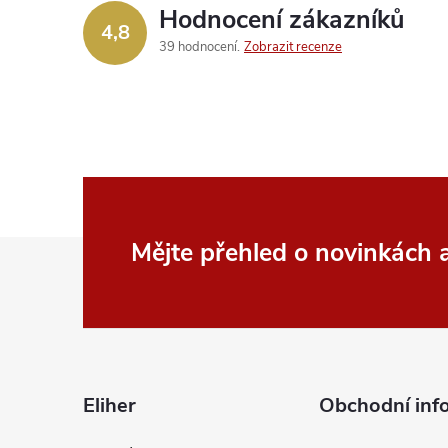
Hodnocení zákazníků
c
4,8
39 hodnocení
Zobrazit recenze
í
p
r
v
k
Z
Mějte přehled o novinkách
y
á
v
p
ý
p
a
Eliher
Obchodní inf
i