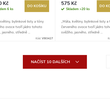
0 Kč
575 Kč
DO KOŠÍKU
DO K
adem
6 ks
Skladem
>20 ks
květiny, bylinkové listy a tóny
„Máta, květiny, bylinkové listy a
ho ovoce tvoří jádro tohoto
červeného ovoce tvoří jádro toh
, jasného, středně ...
svěžího, jasného, středně ...
Kód:
VI93427
K
S
NAČÍST 10 DALŠÍCH
t
r
á
n
k
o