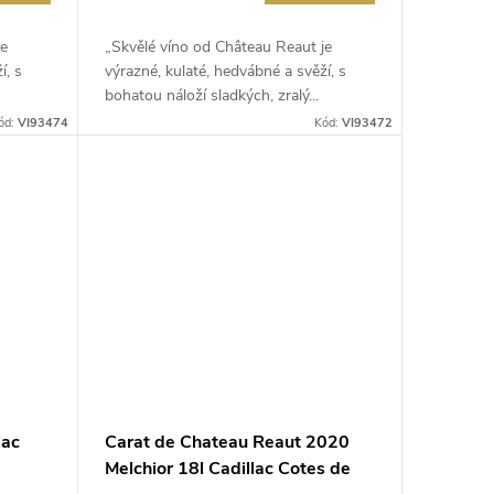
je
„Skvělé víno od Château Reaut je
í, s
výrazné, kulaté, hedvábné a svěží, s
bohatou náloží sladkých, zralý...
ód:
VI93474
Kód:
VI93472
lac
Carat de Chateau Reaut 2020
Melchior 18l Cadillac Cotes de