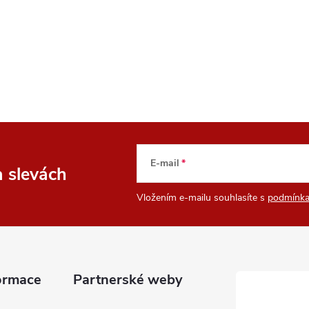
v
á
n
í
E-mail
a slevách
Vložením e-mailu souhlasíte s
podmínka
ormace
Partnerské weby