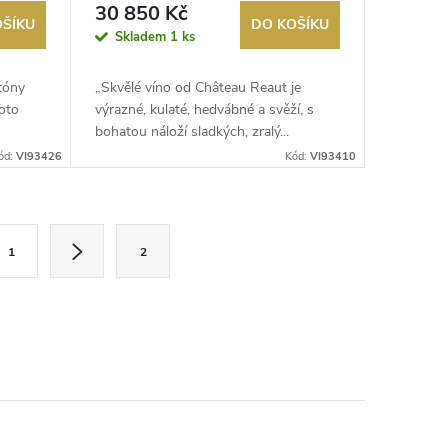
Bordeaux
30 850 Kč
OŠÍKU
DO KOŠÍKU
Skladem
1 ks
 tóny
„Skvělé víno od Château Reaut je
oto
výrazné, kulaté, hedvábné a svěží, s
bohatou náloží sladkých, zralý...
ód:
VI93426
Kód:
VI93410
1
2