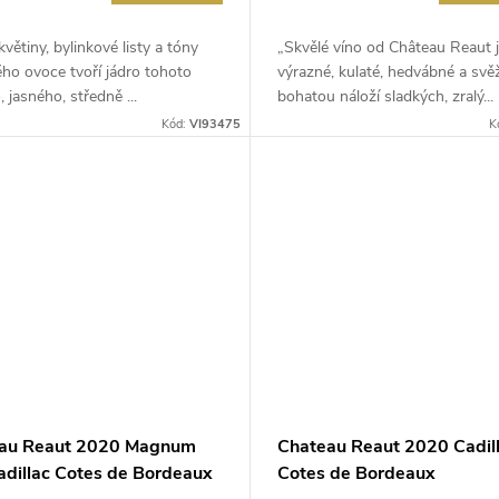
květiny, bylinkové listy a tóny
„Skvělé víno od Château Reaut 
ho ovoce tvoří jádro tohoto
výrazné, kulaté, hedvábné a svěž
, jasného, středně ...
bohatou náloží sladkých, zralý...
Kód:
VI93475
K
au Reaut 2020 Magnum
Chateau Reaut 2020 Cadil
Cadillac Cotes de Bordeaux
Cotes de Bordeaux