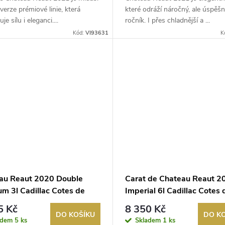
 verze prémiové linie, která
které odráží náročný, ale úspěš
e sílu i eleganci....
ročník. I přes chladnější a ...
Kód:
VI93631
K
au Reaut 2020 Double
Carat de Chateau Reaut 2
m 3l Cadillac Cotes de
Imperial 6l Cadillac Cotes 
aux
Bordeaux
5 Kč
8 350 Kč
DO KOŠÍKU
DO K
adem
5 ks
Skladem
1 ks