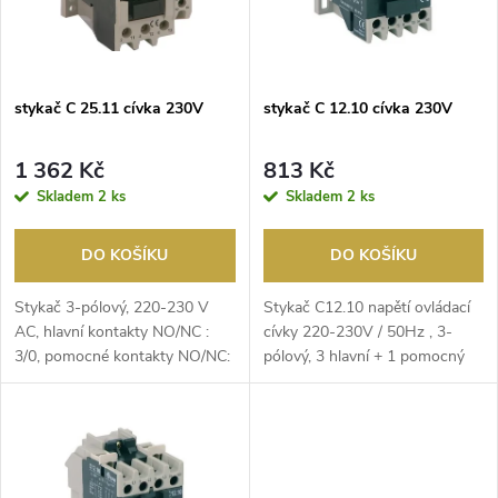
n
i
í
s
p
stykač C 25.11 cívka 230V
stykač C 12.10 cívka 230V
p
r
1 362 Kč
813 Kč
r
Skladem
2 ks
Skladem
2 ks
o
o
DO KOŠÍKU
DO KOŠÍKU
d
d
Stykač 3-pólový, 220-230 V
Stykač C12.10 napětí ovládací
u
AC, hlavní kontakty NO/NC :
cívky 220-230V / 50Hz , 3-
3/0, pomocné kontakty NO/NC:
pólový, 3 hlavní + 1 pomocný
u
1/1.
spínací kontak...
k
k
t
t