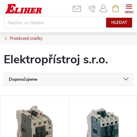
Přejít
NÁKUPNÍ
KOŠÍK
na
obsah
HLEDAT
Prodávané značky
Elektropřístroj s.r.o.
Ř
Doporučujeme
a
Nejlevnější
V
Nejdražší
z
ý
Nejprodávanější
e
p
Abecedně