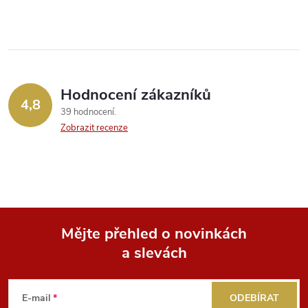
v
l
á
Hodnocení zákazníků
d
4,8
39 hodnocení
a
Zobrazit recenze
c
í
p
Mějte přehled o novinkách
r
a slevách
Z
v
k
á
E-mail
ODEBÍRAT