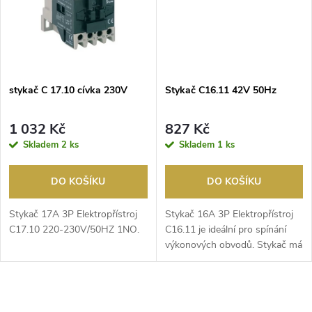
ů
ů
stykač C 17.10 cívka 230V
Stykač C16.11 42V 50Hz
1 032 Kč
827 Kč
Skladem
2 ks
Skladem
1 ks
DO KOŠÍKU
DO KOŠÍKU
Stykač 17A 3P Elektropřístroj
Stykač 16A 3P Elektropřístroj
C17.10 220-230V/50HZ 1NO.
C16.11 je ideální pro spínání
výkonových obvodů. Stykač má
1 NO a 1 NC...
O