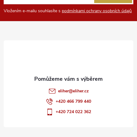
y
p
Vložením e-mailu souhlasíte s
podmínkami ochrany osobních údajů
v
a
ý
t
p
i
í
s
u
eliher
@
eliher.cz
+420 466 799 440
+420 724 022 362