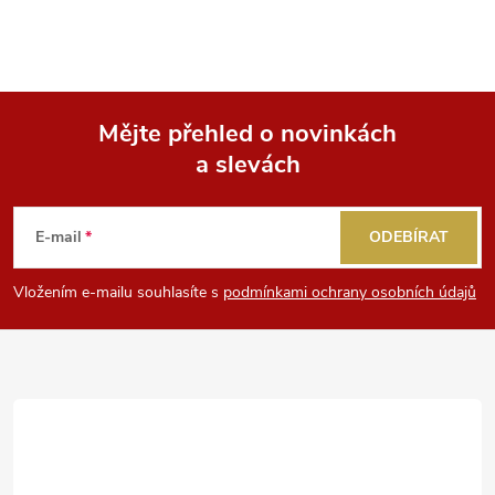
Mějte přehled o novinkách
a slevách
Z
á
E-mail
ODEBÍRAT
p
Vložením e-mailu souhlasíte s
podmínkami ochrany osobních údajů
a
t
í