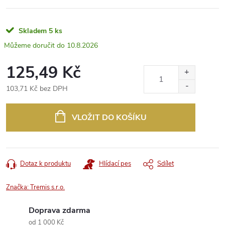
Skladem
5 ks
10.8.2026
125,49 Kč
103,71 Kč bez DPH
Měrná
cena:
VLOŽIT DO KOŠÍKU
Dotaz k produktu
Hlídací pes
Sdílet
Značka:
Tremis s.r.o.
Doprava zdarma
od 1 000 Kč