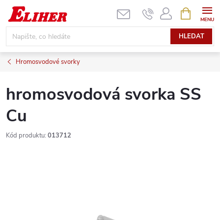
Přejít
NÁKUPNÍ
KOŠÍK
na
obsah
HLEDAT
Hromosvodové svorky
hromosvodová svorka SS
Cu
Kód produktu:
013712