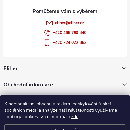
eliher
@
eliher.cz
+420 466 799 440
+420 724 022 362
Eliher
Obchodní informace
Partnerské weby
K personalizaci obsahu a reklam, poskytování funkcí
sociálních médií a analýze naší návštěvnosti využíváme
soubory cookies. Více informací
zde
.
Copyright 2026
Eliher
. Všechna práva vyhrazena.
Upravit nastavení
cookies