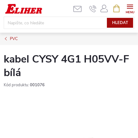
Přejít
NÁKUPNÍ
KOŠÍK
na
obsah
HLEDAT
PVC
kabel CYSY 4G1 H05VV-F
bílá
Kód produktu:
001076