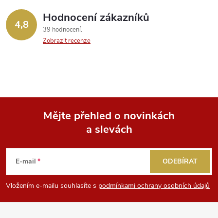
Hodnocení zákazníků
4,8
39 hodnocení
Zobrazit recenze
Mějte přehled o novinkách
a slevách
Z
á
E-mail
ODEBÍRAT
p
Vložením e-mailu souhlasíte s
podmínkami ochrany osobních údajů
a