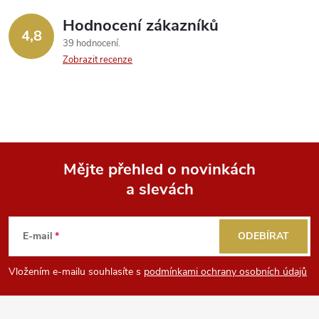
Hodnocení zákazníků
4,8
39 hodnocení
Zobrazit recenze
Mějte přehled o novinkách
a slevách
Z
á
E-mail
ODEBÍRAT
p
Vložením e-mailu souhlasíte s
podmínkami ochrany osobních údajů
a