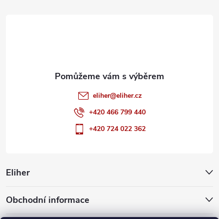
t
í
eliher
@
eliher.cz
+420 466 799 440
+420 724 022 362
Eliher
Obchodní informace