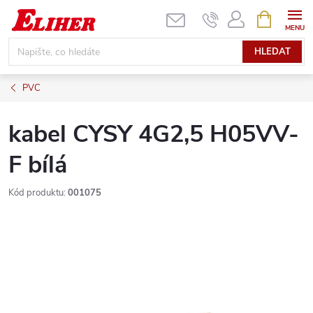
Přejít
NÁKUPNÍ
KOŠÍK
na
obsah
HLEDAT
PVC
kabel CYSY 4G2,5 H05VV-
F bílá
Kód produktu:
001075