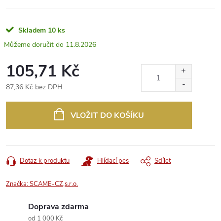
Skladem
10 ks
11.8.2026
105,71 Kč
87,36 Kč bez DPH
Měrná
cena:
VLOŽIT DO KOŠÍKU
Dotaz k produktu
Hlídací pes
Sdílet
Značka:
SCAME-CZ,s.r.o.
Doprava zdarma
od 1 000 Kč