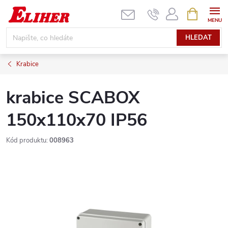
Přejít
NÁKUPNÍ
KOŠÍK
na
obsah
HLEDAT
Krabice
krabice SCABOX
150x110x70 IP56
Kód produktu:
008963