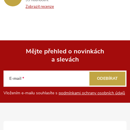
39 hodnocení
Zobrazit recenze
Mějte přehled o novinkách
a slevách
Z
á
E-mail
ODEBÍRAT
p
Vložením e-mailu souhlasíte s
podmínkami ochrany osobních údajů
a
t