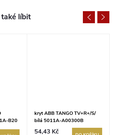
O
kryt ABB TANGO TV+R+/S/
nosná 
01A-B20
bílá 5011A-A00300B
5014A-
39,71
54,43 Kč
DO KOŠÍKU