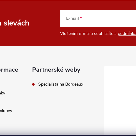
E-mail
a slevách
Vložením e-mailu souhlasíte s
podmínka
ormace
Partnerské weby
Specialista na Bordeaux
nky
mlouvy