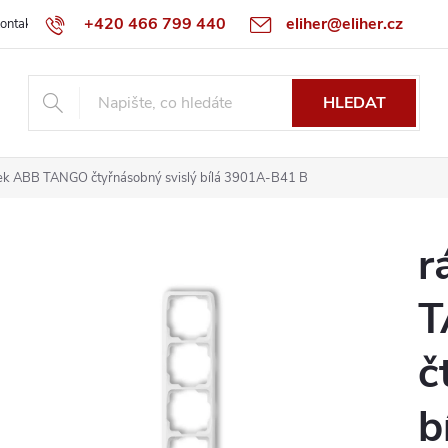
+420 466 799 440
eliher@eliher.cz
ontakt
Obchodní podmínky
Reklamační řád
Specialista na Bo
HLEDAT
k ABB TANGO čtyřnásobný svislý bílá 3901A-B41 B
r
T
č
b