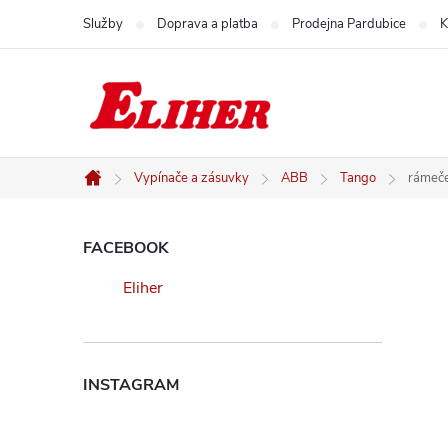
Přejít
Služby
Doprava a platba
Prodejna Pardubice
K
na
obsah
Vypínače a zásuvky
ABB
Tango
rámeče
Domů
P
FACEBOOK
Eliher
o
s
INSTAGRAM
t