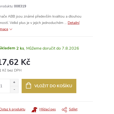
produktu:
008319
nače ABB jsou známé především kvalitou a dlouhou
ností. Velké plus je v jejich jednoduchém ...
Detailní
rmace
Skladem
2 ks
7.8.2026
17,62 Kč
1 Kč bez DPH
ná
:
VLOŽIT DO KOŠÍKU
Dotaz k produktu
Hlídací pes
Sdílet