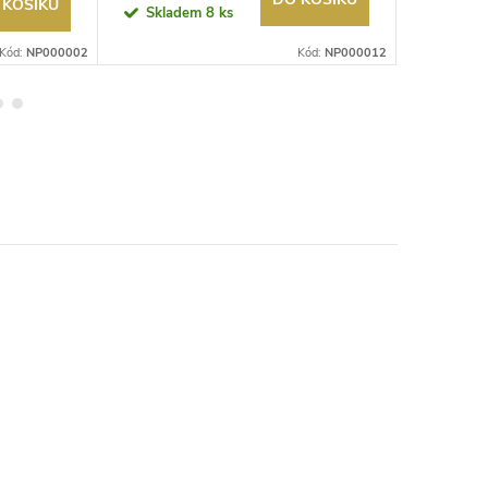
 KOŠÍKU
Sklad
Skladem
8 ks
>20 ks
Kód:
NP000002
Kód:
NP000012