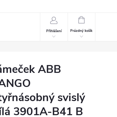
rdeaux
Kariéra
NÁKUPNÍ
KOŠÍK
Prázdný košík
Přihlášení
ámeček ABB
ANGO
tyřnásobný svislý
ílá 3901A-B41 B