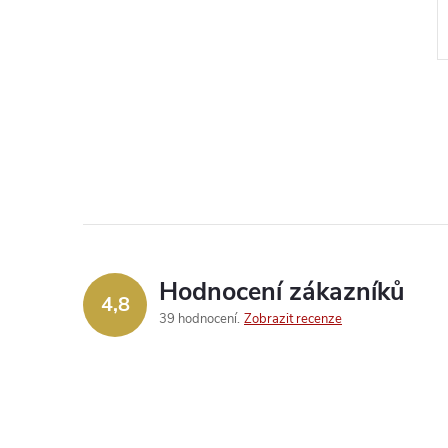
DO KOŠÍKU
Skladem
 ks
>20 ks
Kód:
047666
Kód:
014248
Hodnocení zákazníků
4,8
39 hodnocení
Zobrazit recenze