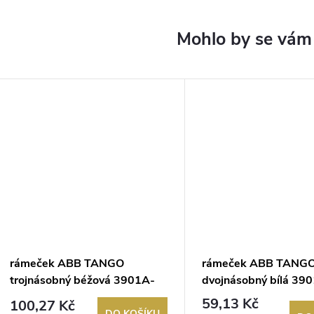
rámeček ABB TANGO
rámeček ABB TANG
trojnásobný béžová 3901A-
dvojnásobný bílá 39
B30 D
B
59,13 Kč
100,27 Kč
DO KOŠÍKU