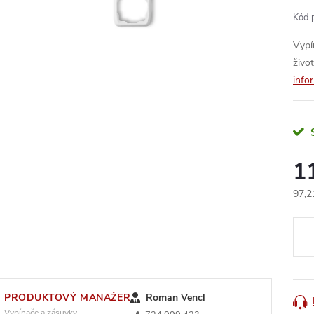
Kód 
Vypí
život
info
1
97,2
Měr
cena
PRODUKTOVÝ MANAŽER
Roman Vencl
Vypínače a zásuvky