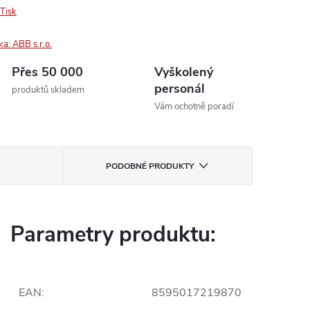
Tisk
ka:
ABB s.r.o.
Přes 50 000
Vyškolený
personál
produktů skladem
Vám ochotně poradí
PODOBNÉ PRODUKTY
Parametry produktu:
EAN
:
8595017219870