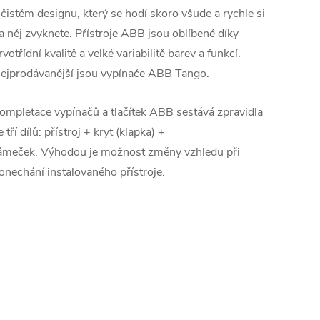
 čistém designu, který se hodí skoro všude a rychle si
a něj zvyknete. Přístroje ABB jsou oblíbené díky
rvotřídní kvalitě a velké variabilitě barev a funkcí.
ejprodávanější jsou vypínače ABB Tango.
ompletace vypínačů a tlačítek ABB sestává zpravidla
e tří dílů: přístroj + kryt (klapka) +
ámeček. Výhodou je možnost změny vzhledu při
onechání instalovaného přístroje.