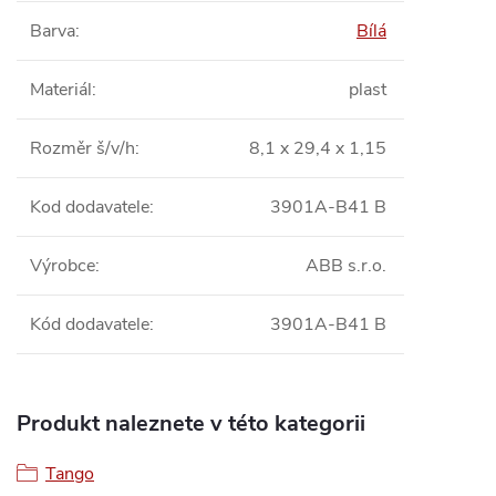
Barva
:
Bílá
Materiál
:
plast
Rozměr š/v/h
:
8,1 x 29,4 x 1,15
Kod dodavatele
:
3901A-B41 B
Výrobce
:
ABB s.r.o.
Kód dodavatele
:
3901A-B41 B
Produkt naleznete v této kategorii
Tango