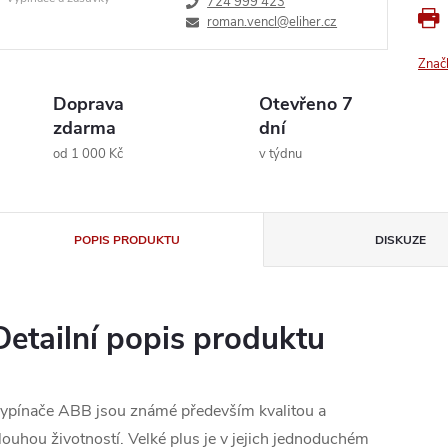
724 999 423
roman.vencl@eliher.cz
Znač
Doprava
Otevřeno 7
zdarma
dní
od 1 000 Kč
v týdnu
POPIS PRODUKTU
DISKUZE
Detailní popis produktu
ypínače ABB jsou známé především kvalitou a
louhou životností. Velké plus je v jejich jednoduchém