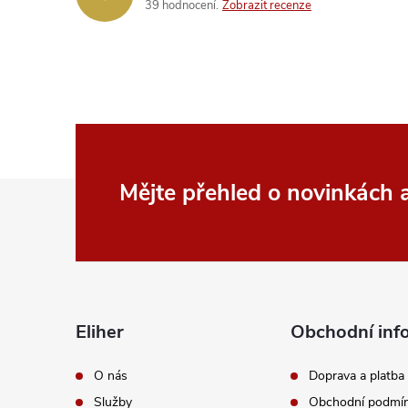
39 hodnocení
Zobrazit recenze
Z
Mějte přehled o novinkách
á
p
a
Eliher
Obchodní inf
t
O nás
Doprava a platba
Služby
Obchodní podmí