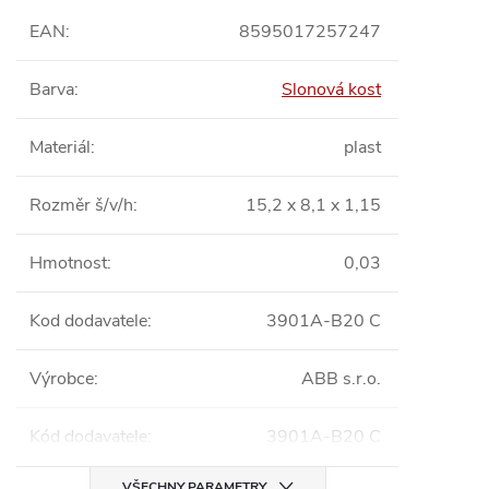
EAN
:
8595017257247
Barva
:
Slonová kost
Materiál
:
plast
Rozměr š/v/h
:
15,2 x 8,1 x 1,15
Hmotnost
:
0,03
Kod dodavatele
:
3901A-B20 C
Výrobce
:
ABB s.r.o.
Kód dodavatele
:
3901A-B20 C
VŠECHNY PARAMETRY