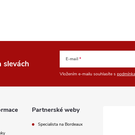
E-mail
a slevách
Vložením e-mailu souhlasíte s
podmínka
ormace
Partnerské weby
Specialista na Bordeaux
nky