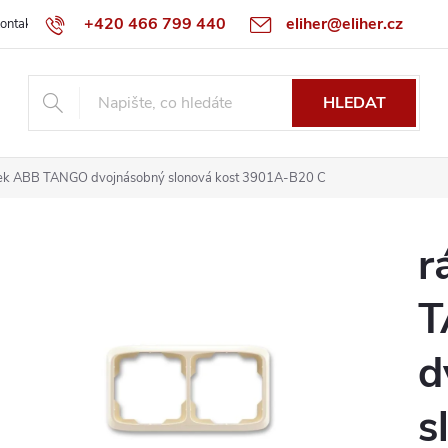
+420 466 799 440
eliher@eliher.cz
ontakt
Obchodní podmínky
Reklamační řád
Specialista na Bo
HLEDAT
ek ABB TANGO dvojnásobný slonová kost 3901A-B20 C
r
T
d
s