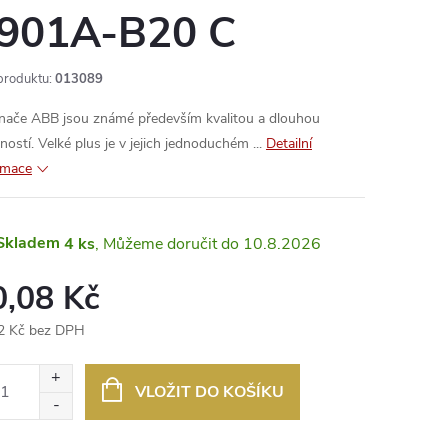
901A-B20 C
produktu:
013089
nače ABB jsou známé především kvalitou a dlouhou
ností. Velké plus je v jejich jednoduchém ...
Detailní
rmace
Skladem
4 ks
10.8.2026
0,08 Kč
2 Kč bez DPH
ná
:
VLOŽIT DO KOŠÍKU