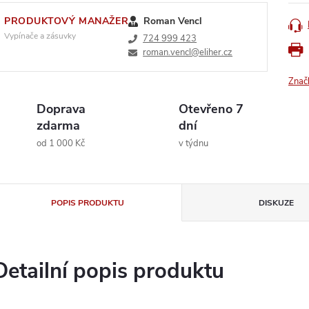
PRODUKTOVÝ MANAŽER
Roman Vencl
Vypínače a zásuvky
724 999 423
roman.vencl@eliher.cz
Znač
Doprava
Otevřeno 7
zdarma
dní
od 1 000 Kč
v týdnu
POPIS PRODUKTU
DISKUZE
Detailní popis produktu