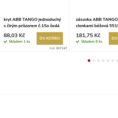
kryt ABB TANGO jednoduchý
zásuvka ABB TANGO
s čirým průzorem č.1So šedá
clonkami béžová 55
3558A-A653 S
A02357 D
88,03 Kč
181,75 Kč
DO KOŠÍKU
DO
Skladem
1 ks
Skladem
8 ks
Kód:
007247