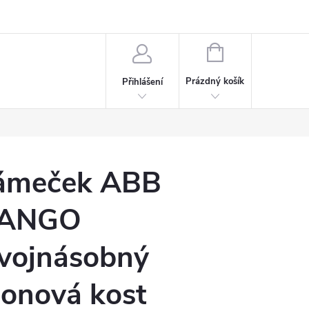
rdeaux
Kariéra
NÁKUPNÍ
KOŠÍK
Prázdný košík
Přihlášení
ámeček ABB
ANGO
vojnásobný
lonová kost