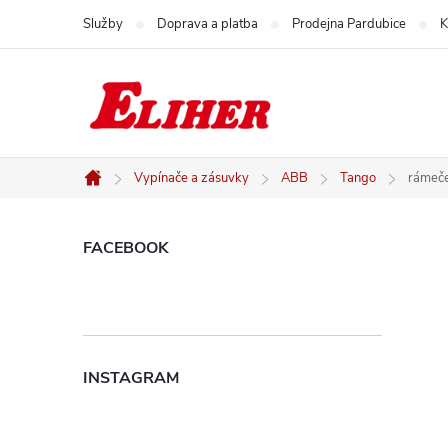
Přejít
Služby
Doprava a platba
Prodejna Pardubice
K
na
obsah
Vypínače a zásuvky
ABB
Tango
rámeč
Domů
P
FACEBOOK
o
s
INSTAGRAM
t