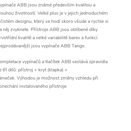
ypínače ABB jsou známé především kvalitou a
louhou životností. Velké plus je v jejich jednoduchém
 čistém designu, který se hodí skoro všude a rychle si
a něj zvyknete. Přístroje ABB jsou oblíbené díky
rvotřídní kvalitě a velké variabilitě barev a funkcí.
ejprodávanější jsou vypínače ABB Tango.
ompletace vypínačů a tlačítek ABB sestává zpravidla
e tří dílů: přístroj + kryt (klapka) +
ámeček. Výhodou je možnost změny vzhledu při
onechání instalovaného přístroje.