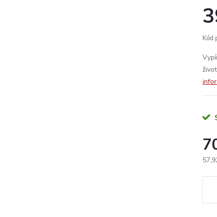
3
Kód 
Vypí
život
info
7
57,9
Měr
cena