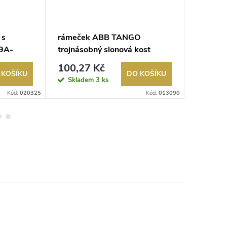
 s
rámeček ABB TANGO
kryt A
19A-
trojnásobný slonová kost
s čirým
3901A-B30 C
béžová
100,27 Kč
88,03
 KOŠÍKU
DO KOŠÍKU
Skladem
3 ks
Sklad
Kód:
020325
Kód:
013090