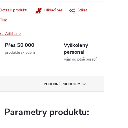
Dotaz k produktu
Hlídací pes
Sdílet
Tisk
ka:
ABB s.r.o.
Přes 50 000
Vyškolený
personál
produktů skladem
Vám ochotně poradí
PODOBNÉ PRODUKTY
Parametry produktu: