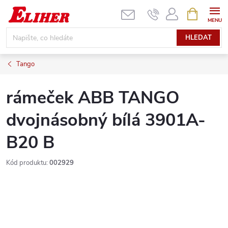
Přejít
NÁKUPNÍ
KOŠÍK
na
obsah
HLEDAT
Tango
rámeček ABB TANGO
dvojnásobný bílá 3901A-
B20 B
Kód produktu:
002929