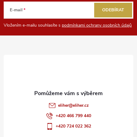
á
E-mail
ODEBÍRAT
p
Vložením e-mailu souhlasíte s
podmínkami ochrany osobních údajů
a
t
í
eliher
@
eliher.cz
+420 466 799 440
+420 724 022 362