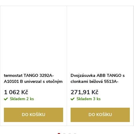
termostat TANGO 3292A-
Dvojzásuvka ABB TANGO s
A10101 B univerzal s otočným
clonkami béžová 5513A-
ovládání
C02357 D
1 062 Kč
271,91 Kč
Skladem
2 ks
Skladem
3 ks
DO KOŠÍKU
DO KOŠÍKU