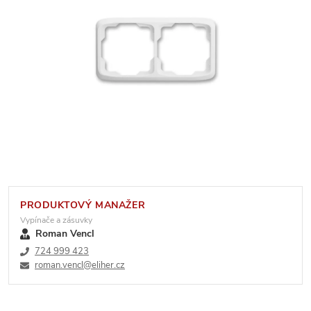
PRODUKTOVÝ MANAŽER
Vypínače a zásuvky
Roman Vencl
724 999 423
roman.vencl@eliher.cz