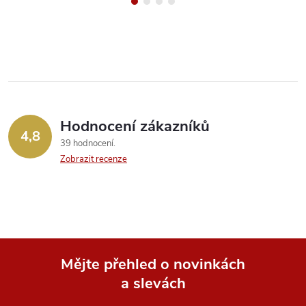
Hodnocení zákazníků
4,8
39 hodnocení
Zobrazit recenze
Mějte přehled o novinkách
a slevách
Z