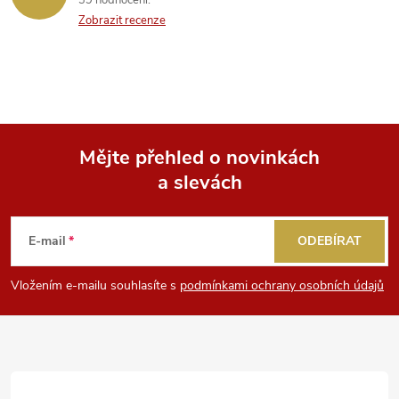
39 hodnocení
Zobrazit recenze
Mějte přehled o novinkách
a slevách
Z
á
E-mail
ODEBÍRAT
p
Vložením e-mailu souhlasíte s
podmínkami ochrany osobních údajů
a
t