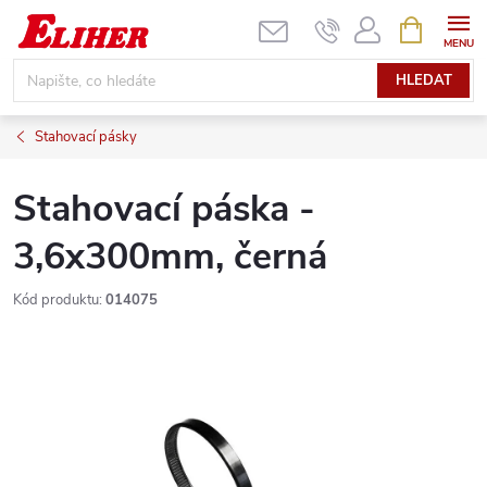
Přejít
NÁKUPNÍ
KOŠÍK
na
obsah
HLEDAT
Stahovací pásky
Stahovací páska -
3,6x300mm, černá
Kód produktu:
014075