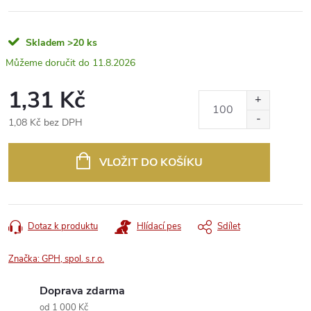
Skladem
>20 ks
11.8.2026
1,31 Kč
1,08 Kč bez DPH
Měrná
cena:
VLOŽIT DO KOŠÍKU
Dotaz k produktu
Hlídací pes
Sdílet
Značka:
GPH, spol. s.r.o.
Doprava zdarma
od 1 000 Kč