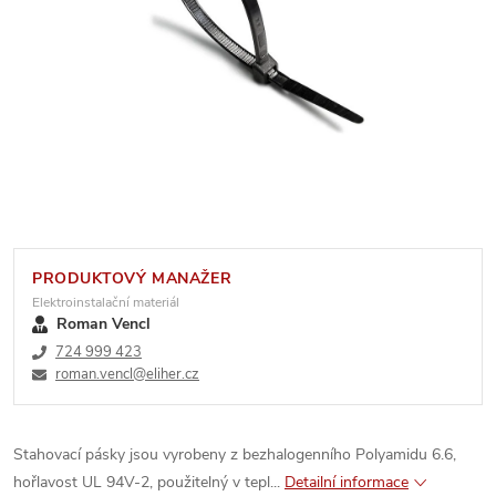
PRODUKTOVÝ MANAŽER
Elektroinstalační materiál
Roman Vencl
724 999 423
roman.vencl@eliher.cz
Stahovací pásky jsou vyrobeny z bezhalogenního Polyamidu 6.6,
hořlavost UL 94V-2, použitelný v tepl...
Detailní informace