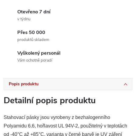
Otevřeno 7 dní
v týdnu
Přes 50 000
produktů skladem
Vyškolený personál
Vám ochotně poradí
Popis produktu
Detailní popis produktu
Stahovací pásky jsou vyrobeny
z
bezhalogenního
Polyamidu 6.6, hořlavost
UL
94V-2, použitelný
v
teplotách
od
-40°C
až
+85°C, varianta
v
černé barvě
je
UV záření